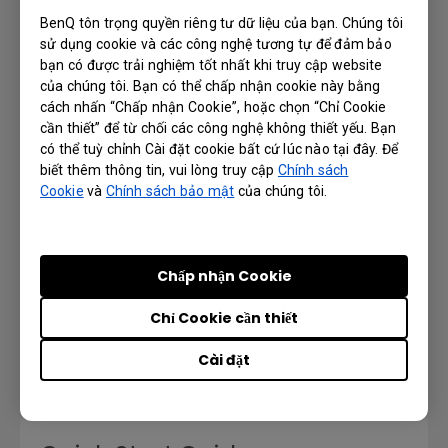
BenQ tôn trọng quyền riêng tư dữ liệu của bạn. Chúng tôi
AMS User Manual
sử dụng cookie và các công nghệ tương tự để đảm bảo
bạn có được trải nghiệm tốt nhất khi truy cập website
của chúng tôi. Bạn có thể chấp nhận cookie này bằng
Ngôn ngữ: English
cách nhấn “Chấp nhận Cookie”, hoặc chọn “Chỉ Cookie
cần thiết” để từ chối các công nghệ không thiết yếu. Bạn
Preview | Tải xuống
có thể tuỳ chỉnh Cài đặt cookie bất cứ lúc nào tại đây. Để
biết thêm thông tin, vui lòng truy cập
Chính sách
Cookie
và
Chính sách bảo mật
của chúng tôi.
DMS Local User Manual
Chấp nhận Cookie
Ngôn ngữ: English
Chỉ Cookie cần thiết
Preview | Tải xuống
Cài đặt