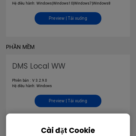
Hệ điều hành: Windows|Windows10|Windows7|Windows8
Preview | Tải xuống
PHẦN MỀM
DMS Local WW
Phiên bản : V 3.2.9.0
Hệ điều hành: Windows
Preview | Tải xuống
Cài đặt Cookie
HƯỚNG DẪN SỬ DỤNG