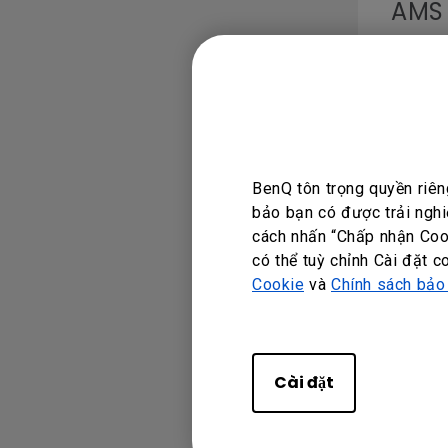
AMS
Ngôn ng
DMS 
BenQ tôn trọng quyền riên
bảo bạn có được trải nghi
Ngôn ng
cách nhấn “Chấp nhận Cook
có thể tuỳ chỉnh Cài đặt c
Cookie
và
Chính sách bảo
DMS 
Cài đặt
Ngôn ng