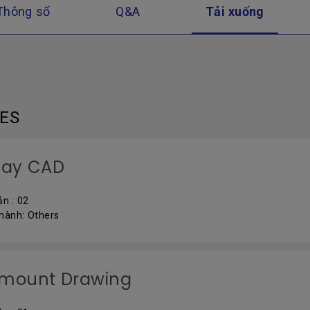
Thông số
Q&A
Tải xuống
LES
lay CAD
ản : 02
 hành: Others
lmount Drawing