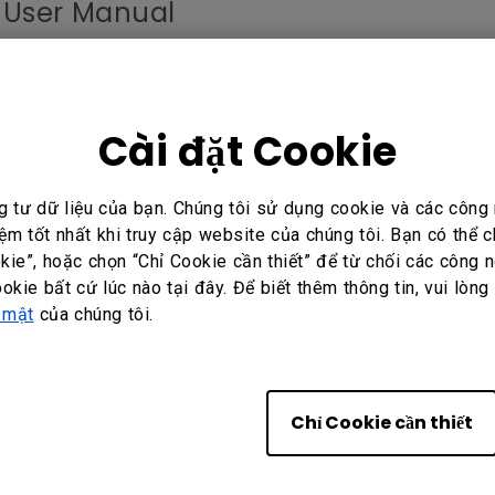
 User Manual
ữ: English
Cài đặt Cookie
Cloud User Manual
g tư dữ liệu của bạn. Chúng tôi sử dụng cookie và các côn
ệm tốt nhất khi truy cập website của chúng tôi. Bạn có thể
ữ: English
ie”, hoặc chọn “Chỉ Cookie cần thiết” để từ chối các công n
ookie bất cứ lúc nào tại đây. Để biết thêm thông tin, vui lòng
 mật
của chúng tôi.
Local User Manual
Chỉ Cookie cần thiết
ữ: English