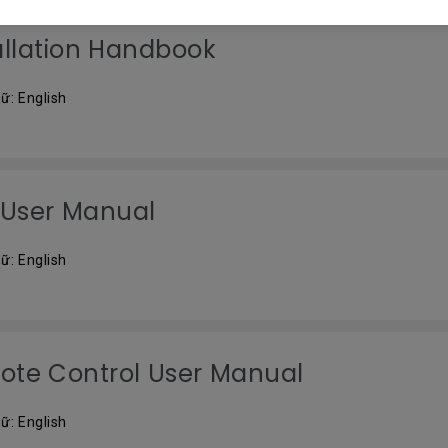
allation Handbook
ữ: English
User Manual
ữ: English
te Control User Manual
ữ: English