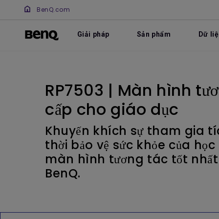
BenQ.com
Giải pháp
Sản phẩm
Dữ li
RP7503 | Màn hình tươ
cấp cho giáo dục
Khuyến khích sự tham gia tí
thời bảo vệ sức khỏe của học 
màn hình tương tác tốt nhấ
BenQ.