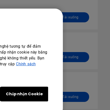
Preview | Tải xuống
g nghệ tương tự để đảm
 chấp nhận cookie này bằng
Preview | Tải xuống
ghệ không thiết yếu. Bạn
 truy cập
Chính sách
Chấp nhận Cookie
Preview | Tải xuống