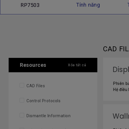
Tính năng
RP7503
CAD FI
Resources
Xóa tất cả
Disp
Phiên b
CAD Files
Hệ điều
Control Protocols
Wal
Dismantle Information