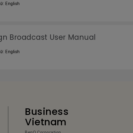
ữ: English
gn Broadcast User Manual
ữ: English
Business
Vietnam
BenQ Corporation