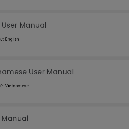
i User Manual
ữ: English
tnamese User Manual
ữ: Vietnamese
 Manual