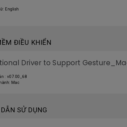
ữ: English
ỀM ĐIỀU KHIỂN
tional Driver to Support Gesture_M
ản : v07.00_68
 hành: Mac
 DẪN SỬ DỤNG