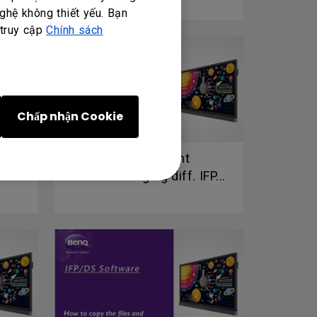
ghệ không thiết yếu. Bạn
 truy cập
Chính sách
Chấp nhận Cookie
Setting for different
.
admin managing diff. IFP...