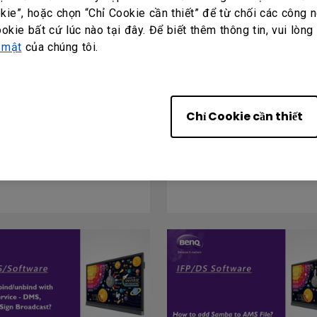
ie”, hoặc chọn “Chỉ Cookie cần thiết” để từ chối các công n
ookie bất cứ lúc nào tại đây. Để biết thêm thông tin, vui lòng
 mật
của chúng tôi.
Chỉ Cookie cần thiết
 thể nào để tôi kết nối
How to link/unlink the
 InstaShare?
AMS account to cloud..