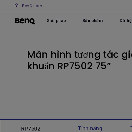
BenQ.com
Giải pháp
Sản phẩm
Dữ li
Màn hình tương tác g
khuẩn RP7502 75”
Tính năng
RP7502