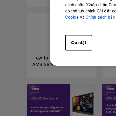
cách nhấn “Chấp nhận Cook
có thể tuỳ chỉnh Cài đặt c
Cookie
và
Chính sách bảo
Cài đặt
How to bind the IFP to
Làm
AMS Service?
với