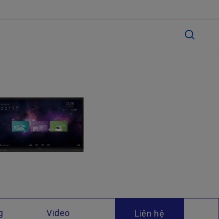
g
Video
Liên hệ