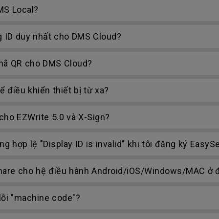
MS Local?
g ID duy nhất cho DMS Cloud?
 mã QR cho DMS Cloud?
điều khiển thiết bị từ xa?
cho EZWrite 5.0 và X-Sign?
 hợp lệ "Display ID is invalid" khi tôi đăng ký EasySe
Share cho hệ điều hành Android/iOS/Windows/MAC ở 
 lỗi "machine code"?