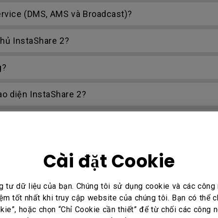
Service (DMS, AMS và Broadcast)?
chủ InstaShare 2?
g?
o diện InstaShare 2?
au trong danh sách khi tìm kiếm trong ứng dụng Insta
are 2 khi tôi chọn biểu tượng trình chiếu không dây W
Cài đặt Cookie
tôi chuyển nguồn kết nối đầu vào?
g tư dữ liệu của bạn. Chúng tôi sử dụng cookie và các côn
ệm tốt nhất khi truy cập website của chúng tôi. Bạn có thể
ie”, hoặc chọn “Chỉ Cookie cần thiết” để từ chối các công n
BA vào tệp AMS?