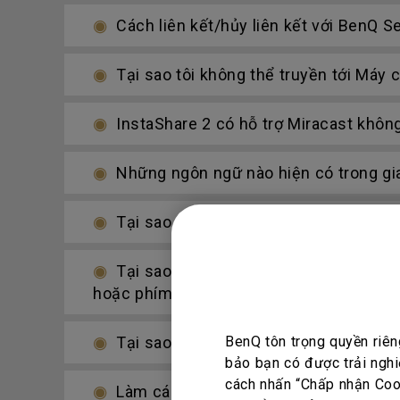
Cách liên kết/hủy liên kết với BenQ 
Tại sao tôi không thể truyền tới Máy 
InstaShare 2 có hỗ trợ Miracast khôn
Những ngôn ngữ nào hiện có trong gia
Tại sao có hai tên màn hình giống nh
Tại sao tôi không thể truy cập InstaSh
hoặc phím tắt trong menu OSD?
Tại sao Wi-Fi lại tự động tắt sau khi 
BenQ tôn trọng quyền riên
bảo bạn có được trải nghi
cách nhấn “Chấp nhận Cook
Làm cách nào để thêm máy chủ SAM