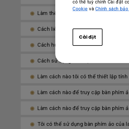
có thể tuỳ chỉnh Cài đặt c
Cookie
và
Chính sách bảo
Làm thế nào tôi có thể sao chép các tệ
Cách liên kết Thẻ NFC của bạn với tà
Cài đặt
Cách hủy liên kết một màn hình ra khỏ
Cách sử dụng chế độ Duo Windows
Làm cách nào tôi có thể thiết lập tín
Làm cách nào để truy cập bàn phím ả
Làm cách nào để truy cập bàn phím ả
Tôi có thể sử dụng bàn phím ảo của l