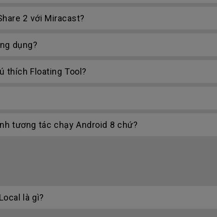
Share 2 với Miracast?
ứng dụng?
thích Floating Tool?
?
nh tương tác chạy Android 8 chứ?
ocal là gì?