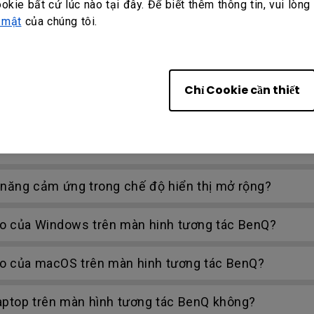
ookie bất cứ lúc nào tại đây. Để biết thêm thông tin, vui lòng
 mật
của chúng tôi.
p tin cụ thể và tải lên một ổ đĩa cloud với AMS Files
i khoản Hệ thống Quản lý Tài khoản (AMS) của BenQ?
Chỉ Cookie cần thiết
i DMS (Giải pháp quản lý thiết bị) của BenQ?
h năng cảm ứng trong chế độ hiển thị mở rộng?
o của Windows trên màn hinh tương tác BenQ?
o của macOS trên màn hinh tương tác BenQ?
aptop trên màn hình tương tác BenQ không?