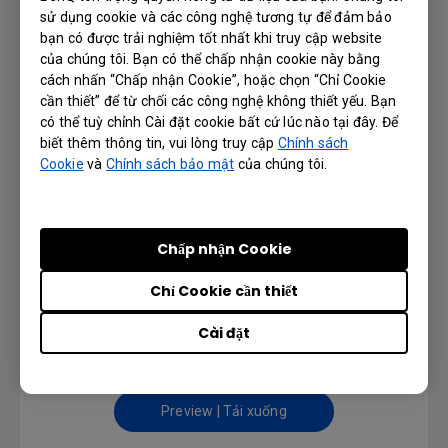
sử dụng cookie và các công nghệ tương tự để đảm bảo
bạn có được trải nghiệm tốt nhất khi truy cập website
của chúng tôi. Bạn có thể chấp nhận cookie này bằng
cách nhấn “Chấp nhận Cookie”, hoặc chọn “Chỉ Cookie
DMS Local User Manual
cần thiết” để từ chối các công nghệ không thiết yếu. Bạn
có thể tuỳ chỉnh Cài đặt cookie bất cứ lúc nào tại đây. Để
biết thêm thông tin, vui lòng truy cập
Chính sách
Ngôn ngữ: English
Cookie
và
Chính sách bảo mật
của chúng tôi.
Preview | Tải xuống
Chấp nhận Cookie
Chỉ Cookie cần thiết
Installation Handbook
Cài đặt
Ngôn ngữ: English
Preview | Tải xuống