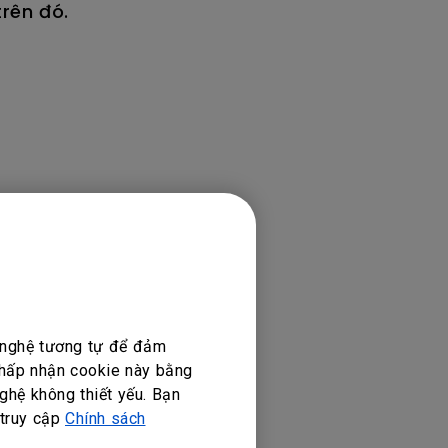
rên đó.
g nghệ tương tự để đảm
 chấp nhận cookie này bằng
ghệ không thiết yếu. Bạn
 truy cập
Chính sách