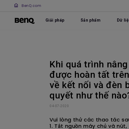
BenQ.com
Giải pháp
Sản phẩm
Dữ li
Khi quá trình nân
được hoàn tất trê
về kết nối và đèn 
quyết như thế nào
04-07-2020
Vui lòng thử các thao tác sa
1. Tắt nguồn máy chủ và nút, rồ