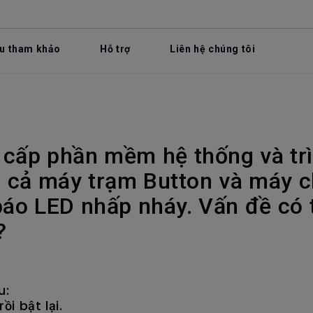
ệu tham khảo
Hỗ trợ
Liên hệ chúng tôi
g cấp phần mềm hệ thống và tr
n cả máy trạm Button và máy c
báo LED nhấp nháy. Vấn đề có 
?
u:
i bật lại.