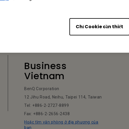
Chỉ Cookie cần thiết
Business
Vietnam
BenQ Corporation
12 Jihu Road, Neihu, Taipei 114, Taiwan
Tel: +886-2-2727-8899
Fax: +886-2-2656-2438
Hoặc tìm văn phòng ở địa phương của
bạn