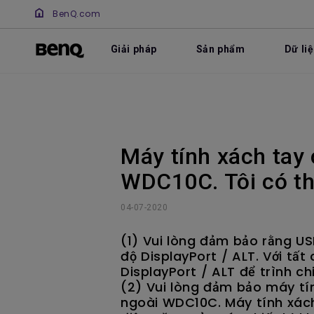
BenQ.com
Giải pháp
Sản phẩm
Dữ li
Máy tính xách tay
WDC10C. Tôi có th
04-07-2020
(1) Vui lòng đảm bảo rằng U
độ DisplayPort / ALT. Với tấ
DisplayPort / ALT để trình c
(2) Vui lòng đảm bảo máy tín
ngoài WDC10C. Máy tính xác