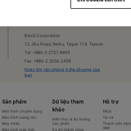
Business
Vietnam
BenQ Corporation
12 Jihu Road, Neihu, Taipei 114, Taiwan
Tel: +886-2-2727-8899
Fax: +886-2-2656-2438
Hoặc tìm văn phòng ở địa phương của
bạn
Sản phẩm
Dữ liệu tham
Hỗ trợ
khảo
Màn hình chuyên dụng
FAQs
Màn hình tương tác
Tải về
Kiến thức & Xu hướng
Máy chiếu
sản phẩm
Thành viên đăn
IAM
Màn hình máy tính
Dự án thành công