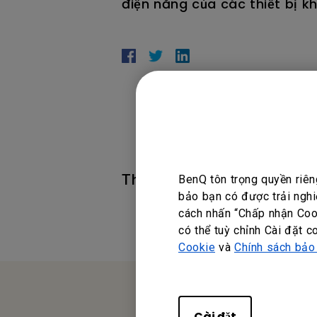
điện năng của các thiết bị k
Thông tin này có hữu ích kh
BenQ tôn trọng quyền riên
bảo bạn có được trải nghi
cách nhấn “Chấp nhận Cook
có thể tuỳ chỉnh Cài đặt c
Cookie
và
Chính sách bảo
Cài đặt