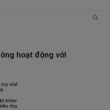
hông hoạt động với
 trợ chế
độ
 bị khác
iêu thụ