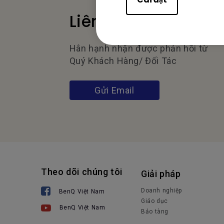
Liên hệ chúng tôi
Hân hạnh nhận được phản hồi từ
Quý Khách Hàng/ Đối Tác
Gửi Email
Theo dõi chúng tôi
Giải pháp
Doanh nghiệp
BenQ Việt Nam
Giáo dục
BenQ Việt Nam
Bảo tàng