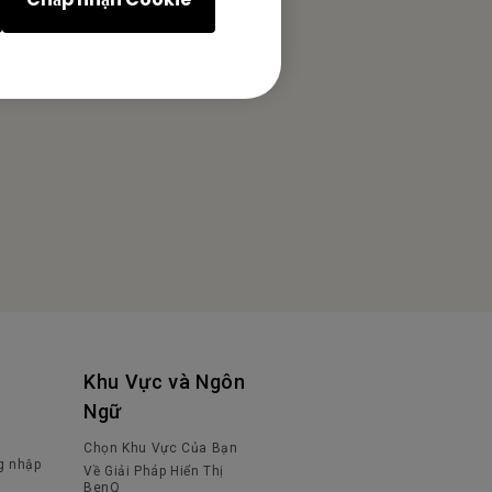
Khu Vực và Ngôn
Ngữ
Chọn Khu Vực Của Bạn
g nhập
Về Giải Pháp Hiển Thị
BenQ