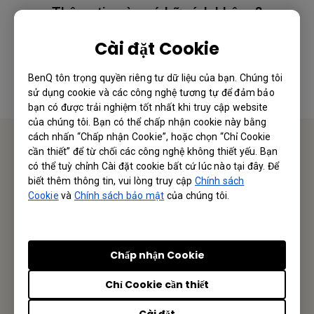
Thông tin này có hữu ích không?
Cài đặt Cookie
Có
Không
BenQ tôn trọng quyền riêng tư dữ liệu của bạn. Chúng tôi
sử dụng cookie và các công nghệ tương tự để đảm bảo
bạn có được trải nghiệm tốt nhất khi truy cập website
của chúng tôi. Bạn có thể chấp nhận cookie này bằng
cách nhấn “Chấp nhận Cookie”, hoặc chọn “Chỉ Cookie
cần thiết” để từ chối các công nghệ không thiết yếu. Bạn
Liên hệ chúng tôi
có thể tuỳ chỉnh Cài đặt cookie bất cứ lúc nào tại đây. Để
biết thêm thông tin, vui lòng truy cập
Chính sách
Cookie
và
Chính sách bảo mật
của chúng tôi.
Hân hạnh nhận được phản hồi từ Quý Khách Hàng/ Đối
Tác
Gửi Email
Chấp nhận Cookie
Chỉ Cookie cần thiết
Cài đặt