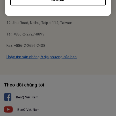
Business Vietnam
BenQ Corporation
12 Jihu Road, Neihu, Taipei 114, Taiwan
Tel: +886-2-2727-8899
Fax: +886-2-2656-2438
Hoặc tìm văn phòng ở địa phương của bạn
Theo dõi chúng tôi
BenQ Việt Nam
BenQ Việt Nam