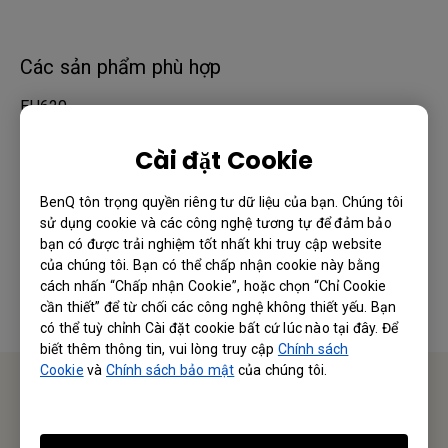
Các sản phẩm phù hợp
EH620
Cài đặt Cookie
Thông tin này có hữu ích không?
BenQ tôn trọng quyền riêng tư dữ liệu của bạn. Chúng tôi
sử dụng cookie và các công nghệ tương tự để đảm bảo
bạn có được trải nghiệm tốt nhất khi truy cập website
Có
Không
của chúng tôi. Bạn có thể chấp nhận cookie này bằng
cách nhấn “Chấp nhận Cookie”, hoặc chọn “Chỉ Cookie
cần thiết” để từ chối các công nghệ không thiết yếu. Bạn
có thể tuỳ chỉnh Cài đặt cookie bất cứ lúc nào tại đây. Để
biết thêm thông tin, vui lòng truy cập
Chính sách
Cookie
và
Chính sách bảo mật
của chúng tôi.
Liên hệ chúng tôi