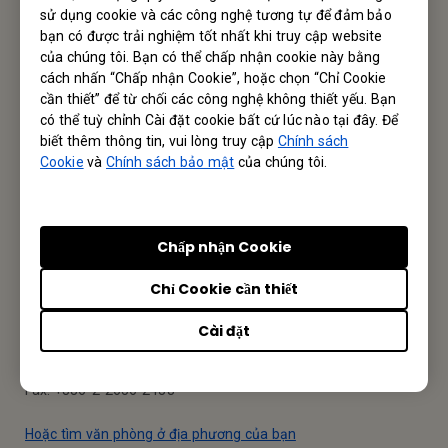
Liên hệ chúng tôi
sử dụng cookie và các công nghệ tương tự để đảm bảo
bạn có được trải nghiệm tốt nhất khi truy cập website
Hân hạnh nhận được phản hồi từ Quý Khách Hàng/ Đối
của chúng tôi. Bạn có thể chấp nhận cookie này bằng
Tác
cách nhấn “Chấp nhận Cookie”, hoặc chọn “Chỉ Cookie
cần thiết” để từ chối các công nghệ không thiết yếu. Bạn
có thể tuỳ chỉnh Cài đặt cookie bất cứ lúc nào tại đây. Để
Gửi Email
biết thêm thông tin, vui lòng truy cập
Chính sách
Cookie
và
Chính sách bảo mật
của chúng tôi.
Business Vietnam
Chấp nhận Cookie
BenQ Corporation
Chỉ Cookie cần thiết
12 Jihu Road, Neihu, Taipei 114, Taiwan
Cài đặt
Tel: +886-2-2727-8899
Fax: +886-2-2656-2438
Hoặc tìm văn phòng ở địa phương của bạn