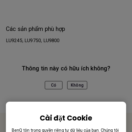
Các sản phẩm phù hợp
LU9245, LU9750, LU9800
Thông tin này có hữu ích không?
Có
Không
Cài đặt Cookie
BenQ tôn trọng quyền riêng tư dữ liệu của bạn. Chúng tôi