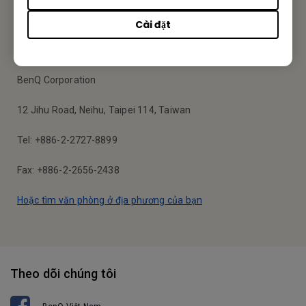
Cài đặt
Business Vietnam
BenQ Corporation
12 Jihu Road, Neihu, Taipei 114, Taiwan
Tel: +886-2-2727-8899
Fax: +886-2-2656-2438
Hoặc tìm văn phòng ở địa phương của bạn
Theo dõi chúng tôi