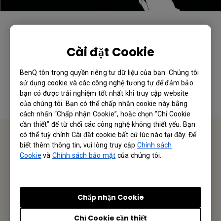
Thông tin này có hữu ích không?
Cài đặt Cookie
BenQ tôn trọng quyền riêng tư dữ liệu của bạn. Chúng tôi
Có
Không
sử dụng cookie và các công nghệ tương tự để đảm bảo
bạn có được trải nghiệm tốt nhất khi truy cập website
của chúng tôi. Bạn có thể chấp nhận cookie này bằng
cách nhấn “Chấp nhận Cookie”, hoặc chọn “Chỉ Cookie
cần thiết” để từ chối các công nghệ không thiết yếu. Bạn
có thể tuỳ chỉnh Cài đặt cookie bất cứ lúc nào tại đây. Để
biết thêm thông tin, vui lòng truy cập
Chính sách
Liên hệ chúng tôi
Cookie
và
Chính sách bảo mật
của chúng tôi.
Hân hạnh nhận được phản hồi từ Quý Khách Hàng/ Đối
Tác
Chấp nhận Cookie
Gửi Email
Chỉ Cookie cần thiết