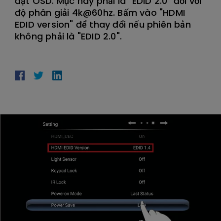
đặt OSD. Mục này phải là "EDID 2.0" đối với
độ phân giải 4k@60hz. Bấm vào "HDMI
EDID version" để thay đổi nếu phiên bản
không phải là "EDID 2.0".