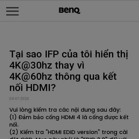
Tại sao IFP của tôi hiển thị
4K@30hz thay vì
4K@60hz thông qua kết
nối HDMI?
04-07-2020
Vui lòng kiểm tra các nội dung sau đây:
(1) Đảm bảo cổng HDMI 4 là cổng được kết
nối.
(2) Kiểm tra "HDMI EDID version" trong cài