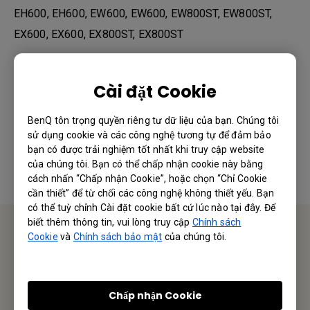
EH600, EH600, EW600, EW600, EW800ST, EW800ST,
EX600, EX600, EX800ST, EX800ST
Cài đặt Cookie
Thông tin này có hữu ích không?
BenQ tôn trọng quyền riêng tư dữ liệu của bạn. Chúng tôi
sử dụng cookie và các công nghệ tương tự để đảm bảo
Có
Không
bạn có được trải nghiệm tốt nhất khi truy cập website
của chúng tôi. Bạn có thể chấp nhận cookie này bằng
cách nhấn “Chấp nhận Cookie”, hoặc chọn “Chỉ Cookie
cần thiết” để từ chối các công nghệ không thiết yếu. Bạn
có thể tuỳ chỉnh Cài đặt cookie bất cứ lúc nào tại đây. Để
biết thêm thông tin, vui lòng truy cập
Chính sách
Cookie
và
Chính sách bảo mật
của chúng tôi.
Liên hệ chúng tôi
Hân hạnh nhận được phản hồi từ Quý Khách Hàng/ Đối
Chấp nhận Cookie
Tác