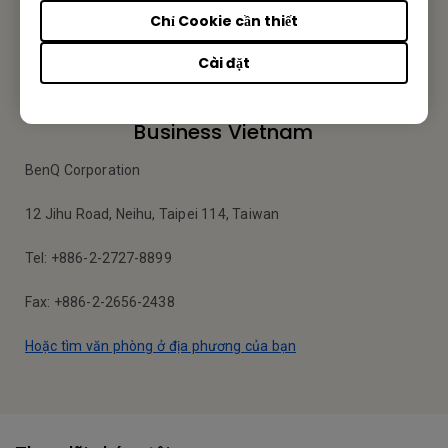
Chỉ Cookie cần thiết
Gửi Email
Cài đặt
Business Vietnam
BenQ Corporation
12 Jihu Road, Neihu, Taipei 114, Taiwan
Tel: +886-2-2727-8899
Fax: +886-2-2656-2438
Hoặc tìm văn phòng ở địa phương của bạn