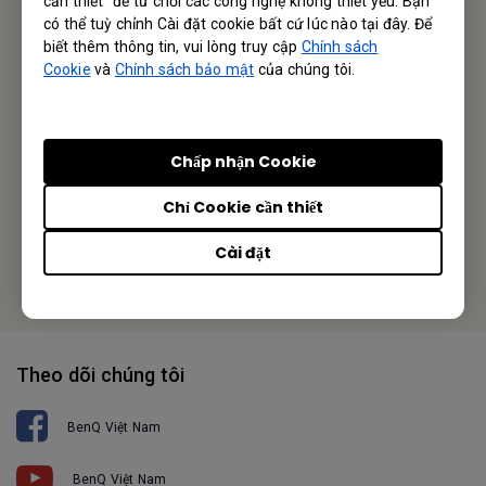
cần thiết” để từ chối các công nghệ không thiết yếu. Bạn
Business Vietnam
có thể tuỳ chỉnh Cài đặt cookie bất cứ lúc nào tại đây. Để
biết thêm thông tin, vui lòng truy cập
Chính sách
BenQ Corporation
Cookie
và
Chính sách bảo mật
của chúng tôi.
12 Jihu Road, Neihu, Taipei 114, Taiwan
Chấp nhận Cookie
Tel: +886-2-2727-8899
Chỉ Cookie cần thiết
Fax: +886-2-2656-2438
Cài đặt
Hoặc tìm văn phòng ở địa phương của bạn
Theo dõi chúng tôi
BenQ Việt Nam
BenQ Việt Nam