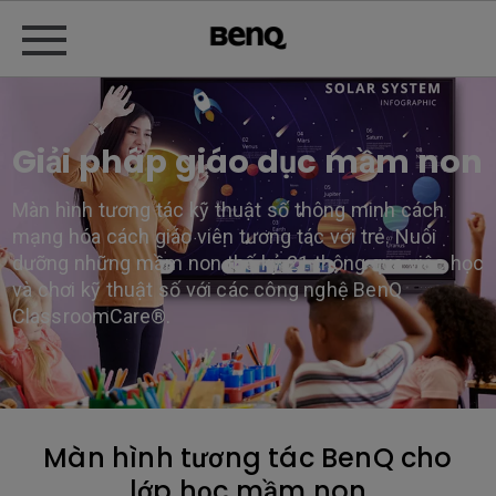
Giải pháp giáo dục mầm non
Màn hình tương tác kỹ thuật số thông minh cách
mạng hóa cách giáo viên tương tác với trẻ. Nuôi
dưỡng những mầm non thế kỷ 21 thông qua việc học
và chơi kỹ thuật số với các công nghệ BenQ
ClassroomCare®.
Màn hình tương tác BenQ cho
lớp học mầm non