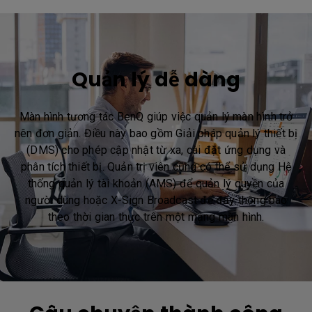
Quản lý dễ dàng
Màn hình tương tác BenQ giúp việc quản lý màn hình trở
nên đơn giản. Điều này bao gồm Giải pháp quản lý thiết bị
(DMS) cho phép cập nhật từ xa, cài đặt ứng dụng và
phân tích thiết bị. Quản trị viên cũng có thể sử dụng Hệ
thống quản lý tài khoản (AMS) để quản lý quyền của
người dùng hoặc X-Sign Broadcast để đẩy thông báo
theo thời gian thực trên một mạng màn hình.