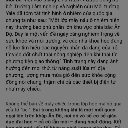
bởi Trường Lâm nghiệp và Nghiên cứu Môi trường
Yale đã tóm tắt tình hình ô nhiễm của quốc gia
chúng ta như sau: “Một lớp mây nâu ô nhiễm hiện
nay thường bao phủ phần lớn khu vực phía bắc Ấn
Độ. Đây là một vấn đề ngày càng nghiêm trọng về
sức khỏe và môi trường, và các nhà khoa học đang
nỗ lực tìm hiểu các nguyên nhân đa dạng của nó,
từ việc đốt chất thải nông nghiệp đến khí thải từ
phương tiện giao thông.” Tình trạng này đang ảnh
hưởng đến mọi thứ, từ năng suất lúa mì địa
phương, lượng mưa mùa gió đến sức khỏe cộng
đồng nói chung, thậm chí cả các thiết bị điện tử
như máy chiếu.
Không thể bàn về máy chiếu trong lớp học mà bỏ qua
yếu tố “bụi”. B
ụi trong không khí là một mối quan
ngại lớn trên khắp Ấn Độ, nơi có vô số cơ sở giáo
dục đại học – cả cũ lẫn mới – đang hoạt động. Kết
hợp với một yếu tố khác – chất lượng giáo dục. Cả