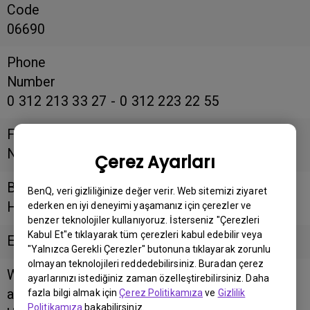
Code
06690
Phone
Number
0 312 213 33 27 - 0 312 223 22 55
Fax
Number
Çerez Ayarları
Business
BenQ, veri gizliliğinize değer verir. Web sitemizi ziyaret
Hours
ederken en iyi deneyimi yaşamanız için çerezler ve
benzer teknolojiler kullanıyoruz. İsterseniz "Çerezleri
Kabul Et"e tıklayarak tüm çerezleri kabul edebilir veya
Email
"Yalnızca Gerekli Çerezler" butonuna tıklayarak zorunlu
olmayan teknolojileri reddedebilirsiniz. Buradan çerez
Website/F
ayarlarınızı istediğiniz zaman özelleştirebilirsiniz. Daha
acebook
fazla bilgi almak için
Çerez Politikamıza
ve
Gizlilik
Politikamıza
bakabilirsiniz.