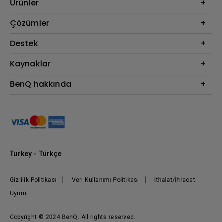
Ürünler
Projektör
Çözümler
Monitör
BenQ AQCOLOR Elçisi
Destek
Eye-Care Monitörler
İndirme & SSS
Kaynaklar
AQColor
Bize ulaşın
Espor
Projektör Atım Mesafesi Hesaplayıcı
BenQ hakkında
Kurumsal
BenQ Bilgi Merkezi
Kurumsal
Nereden Satın Alabilirim?
Grup
Marka
Kurumsal Sosyal Sorumluluk
Turkey - Türkçe
Haberler
Gizlilik Politikası
Veri Kullanımı Politikası
İthalat/İhracat
Uyum
Copyright © 2024 BenQ. All rights reserved.