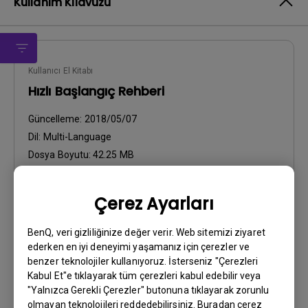
Kullanım Kılavuzu
Kullanıcı El Kitabı
Hızlı Başlangıç Rehberi
Güncelleme:
2018/05/07
Dil:
Multi-Language
Dosya Boyutu:
42.25 MB
Sürüm:
Çerez Ayarları
Önizleme
BenQ, veri gizliliğinize değer verir. Web sitemizi ziyaret
ederken en iyi deneyimi yaşamanız için çerezler ve
benzer teknolojiler kullanıyoruz. İsterseniz "Çerezleri
Kabul Et"e tıklayarak tüm çerezleri kabul edebilir veya
"Yalnızca Gerekli Çerezler" butonuna tıklayarak zorunlu
Kullanıcı El Kitabı
olmayan teknolojileri reddedebilirsiniz. Buradan çerez