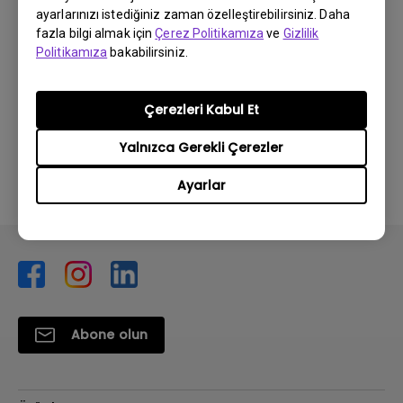
Kullanım Kılavuzu
ayarlarınızı istediğiniz zaman özelleştirebilirsiniz. Daha
fazla bilgi almak için
Çerez Politikamıza
ve
Gizlilik
Güncelleme:
2017/05/24
Politikamıza
bakabilirsiniz.
Dil:
Turkish
Dosya Boyutu:
16.14 MB
Çerezleri Kabul Et
Sürüm:
Yalnızca Gerekli Çerezler
Önizleme
Ayarlar
Abone olun