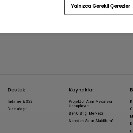
Yalnızca Gerekli Çerezler
Destek
Kaynaklar
B
İndirme & SSS
Projektör Atım Mesafesi
K
Hesaplayıcı
Bize ulaşın
G
BenQ Bilgi Merkezi
M
Nereden Satın Alabilirim?
K
H