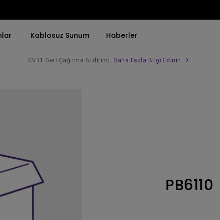
nlar
Kablosuz Sunum
Haberler
GV31 Geri Çağırma Bildirimi
Daha Fazla Bilgi Edinin
Trend Olan Kelimeye Göre
Trend Olan Kelimeye Göre
Kurumsal Projektörü 
4K(3840x2160)
4K UHD (3840×2160)
Simulasyon Projekt
HDR ile
Kısa Atım
SmartEco Projektör
21：9 Ultra geniş
2B, Dikey／Yatay Keystone
Golf Simülatörü
USB-C
LED
Toplantı Odası Pro
PB6110
Thunderbolt
Lazer
P3
Android TV ile