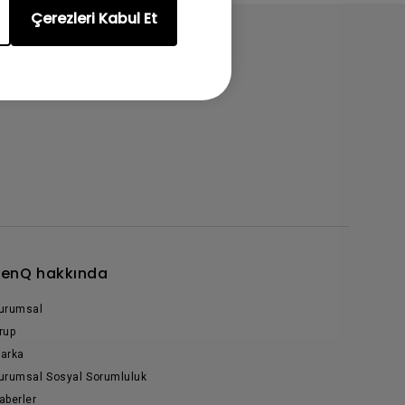
Çerezleri Kabul Et
enQ hakkında
urumsal
rup
arka
urumsal Sosyal Sorumluluk
aberler