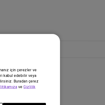
zılım
Garanti
manız için çerezler ve
ri kabul edebilir veya
lirsiniz. Buradan çerez
litikamıza
ve
Gizlilik