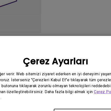
Yükseklik Ayarlı Stand ile
Düşük Giriş Gecikmesi ile
o
Kullanım Kılavuzu
Ya
Çerez Ayarları
eğer verir. Web sitemizi ziyaret ederken en iyi deneyimi yaşa
yoruz. İsterseniz "Çerezleri Kabul Et"e tıklayarak tüm çerezle
İlgili yazılım ve sürücü yok
" butonuna tıklayarak zorunlu olmayan teknolojileri reddedebi
man özelleştirebilirsiniz. Daha fazla bilgi almak için
Çerez Po
.