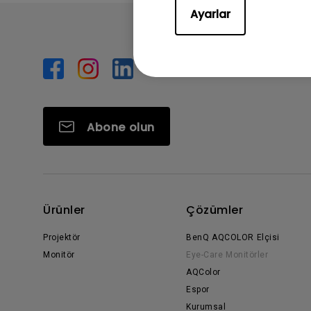
Ayarlar
Abone olun
Ürünler
Çözümler
Projektör
BenQ AQCOLOR Elçisi
Monitör
Eye-Care Monitörler
AQColor
Espor
Kurumsal