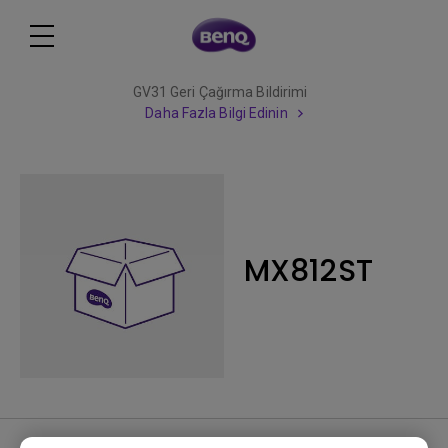
GV31 Geri Çağırma Bildirimi
Daha Fazla Bilgi Edinin
MX812ST