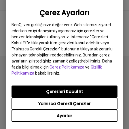
Kullanım Kılavuzu
Çerez Ayarları
BenQ, veri gizliliğinize değer verir. Web sitemizi ziyaret
ederken en iyi deneyimi yaşamanız için çerezler ve
İlgili El Kitabı bulunmuyor
benzer teknolojiler kullanıyoruz. İsterseniz "Çerezleri
Kabul Et"e tıklayarak tüm çerezleri kabul edebilir veya
"Yalnızca Gerekli Çerezler" butonuna tıklayarak zorunlu
olmayan teknolojileri reddedebilirsiniz. Buradan çerez
ayarlarınızı istediğiniz zaman özelleştirebilirsiniz. Daha
fazla bilgi almak için
Çerez Politikamıza
ve
Gizlilik
Politikamıza
bakabilirsiniz.
Abone olun
Çerezleri Kabul Et
Yalnızca Gerekli Çerezler
Ürünler
Ayarlar
Projektör
Çözümler