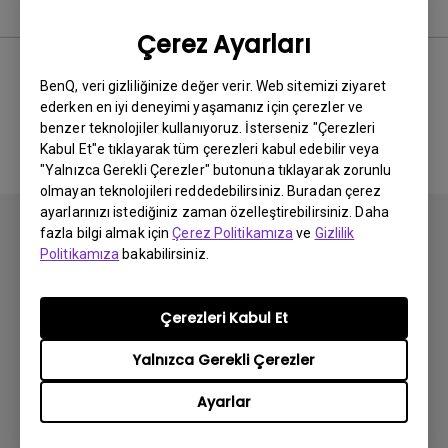
Kullanım Kılavuzu
Çerez Ayarları
BenQ, veri gizliliğinize değer verir. Web sitemizi ziyaret
ederken en iyi deneyimi yaşamanız için çerezler ve
İlgili El Kitabı bulunmuyor
benzer teknolojiler kullanıyoruz. İsterseniz "Çerezleri
Kabul Et"e tıklayarak tüm çerezleri kabul edebilir veya
"Yalnızca Gerekli Çerezler" butonuna tıklayarak zorunlu
olmayan teknolojileri reddedebilirsiniz. Buradan çerez
ayarlarınızı istediğiniz zaman özelleştirebilirsiniz. Daha
fazla bilgi almak için
Çerez Politikamıza
ve
Gizlilik
Politikamıza
bakabilirsiniz.
Abone olun
Çerezleri Kabul Et
Yalnızca Gerekli Çerezler
Ürünler
Ayarlar
Projektör
Çözümler