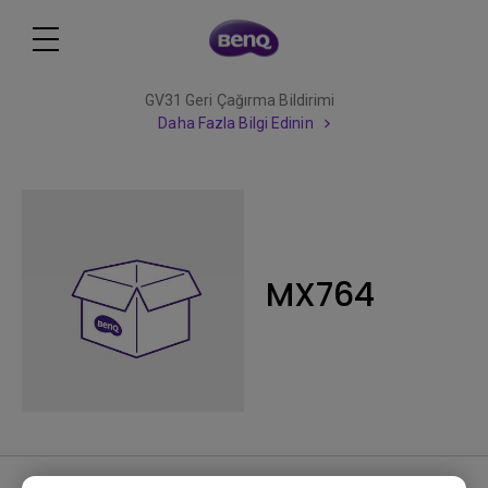
GV31 Geri Çağırma Bildirimi
Daha Fazla Bilgi Edinin
MX764