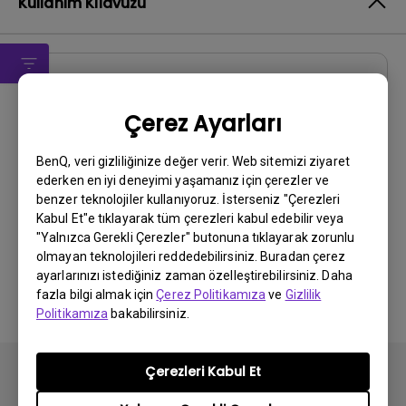
Kullanım Kılavuzu
Kullanıcı El Kitabı
Çerez Ayarları
Kullanım Kılavuzu
Güncelleme:
2011/09/15
BenQ, veri gizliliğinize değer verir. Web sitemizi ziyaret
ederken en iyi deneyimi yaşamanız için çerezler ve
Dil:
Turkish
benzer teknolojiler kullanıyoruz. İsterseniz "Çerezleri
Dosya Boyutu:
5.9 MB
Kabul Et"e tıklayarak tüm çerezleri kabul edebilir veya
Sürüm:
"Yalnızca Gerekli Çerezler" butonuna tıklayarak zorunlu
olmayan teknolojileri reddedebilirsiniz. Buradan çerez
Önizleme
ayarlarınızı istediğiniz zaman özelleştirebilirsiniz. Daha
fazla bilgi almak için
Çerez Politikamıza
ve
Gizlilik
Politikamıza
bakabilirsiniz.
Çerezleri Kabul Et