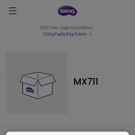
GV31 Geri Çağırma Bildirimi
Daha Fazla Bilgi Edinin
MX711