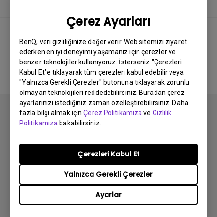
Yazılım
Çerez Ayarları
BenQ, veri gizliliğinize değer verir. Web sitemizi ziyaret
ederken en iyi deneyimi yaşamanız için çerezler ve
İlgili yazılım ve sürücü yok
benzer teknolojiler kullanıyoruz. İsterseniz "Çerezleri
Kabul Et"e tıklayarak tüm çerezleri kabul edebilir veya
"Yalnızca Gerekli Çerezler" butonuna tıklayarak zorunlu
olmayan teknolojileri reddedebilirsiniz. Buradan çerez
ayarlarınızı istediğiniz zaman özelleştirebilirsiniz. Daha
fazla bilgi almak için
Çerez Politikamıza
ve
Gizlilik
Politikamıza
bakabilirsiniz.
Abone olun
Çerezleri Kabul Et
Yalnızca Gerekli Çerezler
Ürünler
Ayarlar
Projektör
Çözümler