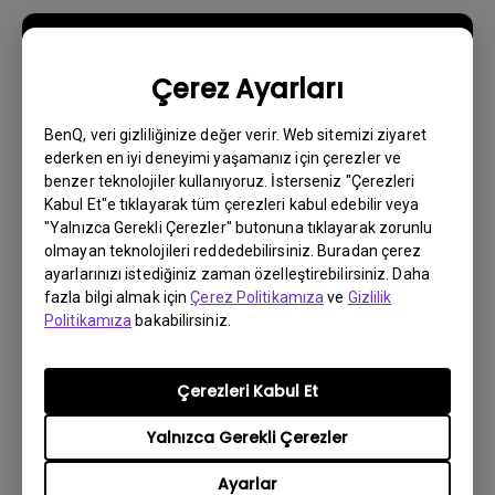
Çerez Ayarları
BenQ, veri gizliliğinize değer verir. Web sitemizi ziyaret
ederken en iyi deneyimi yaşamanız için çerezler ve
benzer teknolojiler kullanıyoruz. İsterseniz "Çerezleri
Kabul Et"e tıklayarak tüm çerezleri kabul edebilir veya
"Yalnızca Gerekli Çerezler" butonuna tıklayarak zorunlu
olmayan teknolojileri reddedebilirsiniz. Buradan çerez
ayarlarınızı istediğiniz zaman özelleştirebilirsiniz. Daha
7/9/2023
fazla bilgi almak için
Çerez Politikamıza
ve
Gizlilik
Bazen Android TV'mde uygulamalar
Politikamıza
bakabilirsiniz.
beklenmedik bir şekilde kapanıyor ve sistem
ana ekrana kilitleniyor. Bunu nasıl
düzeltebilirim?
Çerezleri Kabul Et
Yalnızca Gerekli Çerezler
Ayarlar