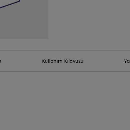
Yükseklik Ayarlı Stand ile
Düşük Giriş Gecikmesi ile
o
Kullanım Kılavuzu
Ya