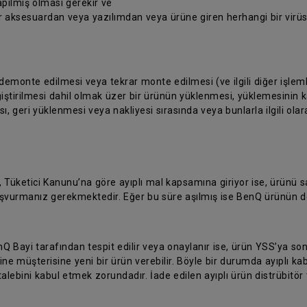
pılmış olması gerekir ve
ir aksesuardan veya yazılımdan veya ürüne giren herhangi bir vir
 demonte edilmesi veya tekrar monte edilmesi (ve ilgili diğer işleml
iştirilmesi dahil olmak üzer bir ürünün yüklenmesi, yüklemesinin kal
, geri yüklenmesi veya nakliyesi sırasında veya bunlarla ilgili ola
, Tüketici Kanunu’na göre ayıplı mal kapsamına giriyor ise, ürünü
 başvurmanız gerekmektedir. Eğer bu süre aşılmış ise BenQ ürünün d
nQ Bayi tarafından tespit edilir veya onaylanır ise, ürün YSS’ya son
ine müşterisine yeni bir ürün verebilir. Böyle bir durumda ayıplı k
talebini kabul etmek zorundadır. İade edilen ayıplı ürün distrübitör 