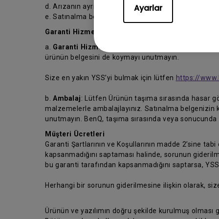
d. Arızanın ayrıntılı açıklaması ve
Ayarlar
e. Satınalma belgesi.
Garanti Hizmeti Almak İçin.
a.
Garanti Hizmeti
: Garanti hizmeti almak için, ürün
ürünün belgesini de koymayı unutmayın.
Size en yakın YSS’yi bulmak için lütfen
https://www.
b.
Ambalaj
: Lütfen Ürünün taşıma sırasında hasar gö
malzemelerle ambalajlayınız. Satınalma belgenizin 
unutmayın. BenQ, taşıma sırasında veya sonucunda m
Müşteri Ücretleri
Garanti Şartlarının ve Koşullarının madde 2’sine tabi
kapsanmadığını saptaması halinde, sorunun giderilmes
bu garanti tarafından kapsanmadığını saptarsa, YSS’ni
Herhangi bir sorunun giderilmesine ilişkin olarak, siz
Ürünün ve yazılımın doğru şekilde kurulmuş olması g