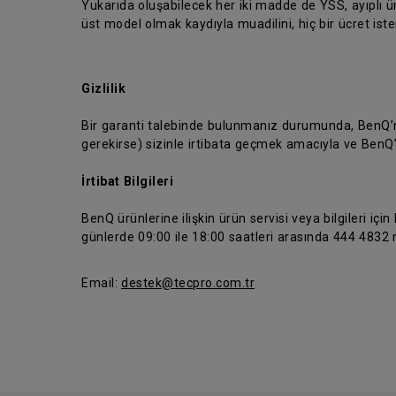
Yukarıda oluşabilecek her iki madde de YSS, ayıplı 
üst model olmak kaydıyla muadilini, hiç bir ücret is
Gizlilik
Bir garanti talebinde bulunmanız durumunda, BenQ’nun
gerekirse) sizinle irtibata geçmek amacıyla ve BenQ
İrtibat Bilgileri
BenQ ürünlerine ilişkin ürün servisi veya bilgileri için
günlerde 09:00 ile 18:00 saatleri arasında 444 4832 n
Email:
destek@tecpro.com.tr