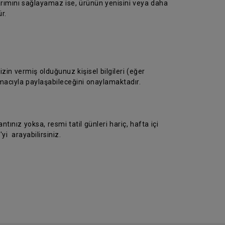
arımını sağlayamaz ise, ürünün yenisini veya daha
r.
in vermiş olduğunuz kişisel bilgileri (eğer
macıyla paylaşabileceğini onaylamaktadır.
ntınız yoksa, resmi tatil günleri hariç, hafta içi
yi arayabilirsiniz.