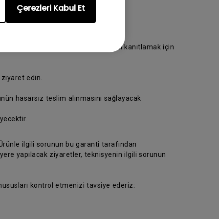
Çerezleri Kabul Et
ya götürün. Lütfen satın alma tarihini kanıtlamak için
 ziyaret edin.
rünün hasarsız teslim alınmasını sağlayacak
ecektir.
rünle ilgili sorunun bu garanti tarafından
e yapılacak ziyaretler, teknisyenin ilgili sorunun
 hususları kontrol etmenizi tavsiye ederiz: