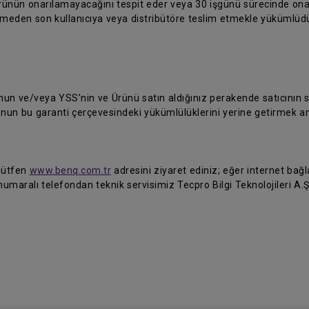
ürünün onarılamayacağını tespit eder veya 30 işgünü sürecinde on
temeden son kullanıcıya veya distribütöre teslim etmekle yükümlüdü
 ve/veya YSS’nin ve Ürünü satın aldığınız perakende satıcının siz
’nun bu garanti çerçevesindeki yükümlülüklerini yerine getirmek a
 lütfen
www.benq.com.tr
adresini ziyaret ediniz; eğer internet bağla
umaralı telefondan teknik servisimiz Tecpro Bilgi Teknolojileri A.Ş'