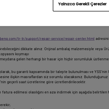
Yalnızca Gerekli Çerezler
ü tamir için bir BenQ Yetkili Servis Sağlayıcısına (YSS) gönderin ve
benq.com/tr-tr/support/repair-service/repair-center.html
adresini
rebileceğini dikkate alınız. Orijinal ambalaj malzemesiyle veya Ü
kopyasını koymayı
eydana gelen herhangi bir hasar için hiçbir sorumluluk üstlenmey
 olarak, bu garanti kapsamında bir talepte bulunulması ve YSS’nin Ü
ine ilişkin masraflardan siz sorumlu olacaksınız. Bulunduğunuz yer
n geçerli saat ücretlerine göre ücretlendirilecektir.
e fatura edilmesi olasılığını en aza indirmek için aşağıda belirtilen
erekir;