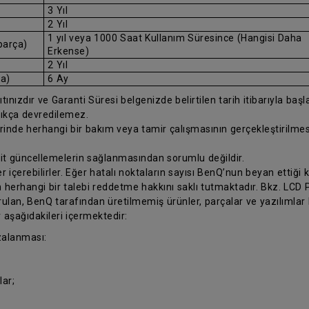
3 Yıl
2 Yıl
1 yıl veya 1000 Saat Kullanım Süresince (Hangisi Daha
parça)
Erkense)
2 Yıl
ça)
6 Ay
ınızdır ve Garanti Süresi belgenizde belirtilen tarih itibarıyla başlar.
ıkça devredilemez.
erinde herhangi bir bakım veya tamir çalışmasının gerçekleştirilm
 ait güncellemelerin sağlanmasından sorumlu değildir.
 içerebilirler. Eğer hatalı noktaların sayısı BenQ’nun beyan ettiği k
 herhangi bir talebi reddetme hakkını saklı tutmaktadır. Bkz. LCD Pi
ulan, BenQ tarafından üretilmemiş ürünler, parçalar ve yazılımlar
r aşağıdakileri içermektedir:
zalanması:
ar;