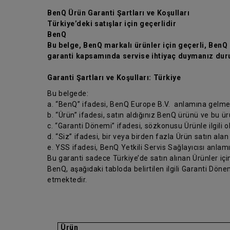
BenQ Ürün Garanti Şartları ve Koşulları
Türkiye’deki satışlar için geçerlidir
BenQ
Bu belge, BenQ markalı ürünler için geçerli, BenQ ü
garanti kapsamında servise ihtiyaç duymanız duru
Garanti Şartları ve Koşulları: Türkiye
Bu belgede:
a. “BenQ” ifadesi, BenQ Europe B.V. anlamına gelme
b. “Ürün” ifadesi, satın aldığınız BenQ ürünü ve bu ü
c. “Garanti Dönemi” ifadesi, sözkonusu Ürünle ilgili 
d. “Siz” ifadesi, bir veya birden fazla Ürün satın alan
e. YSS ifadesi, BenQ Yetkili Servis Sağlayıcısı anlam
Bu garanti sadece Türkiye’de satın alınan Ürünler için
BenQ, aşağıdaki tabloda belirtilen ilgili Garanti Dö
etmektedir.
Ürün