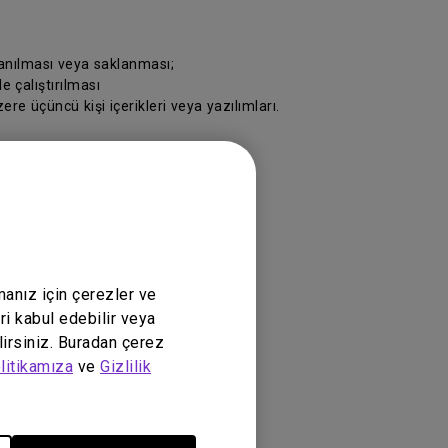
lanılması veya saklanması;
e çalıştırılması
re üçüncü kişi içerikleri veya yazılımları.
lar veya yazılımlar
manız için çerezler ve
ükte olan yasalara göre yürütülecektir.
ri kabul edebilir veya
lirsiniz. Buradan çerez
litikamıza
ve
Gizlilik