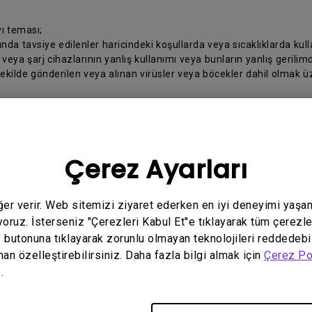
ı teması;
da tavsiye edilenler haricindeki koşullarda veya sıcaklıklarda kul
ya şarj cihazlarının yanlış kullanımı veya bunların yanlış gerilimd
şekilde gönderilen veya alınan virüsler veya böcekler dahil olmak üze
en değiştirilmesi.
ldırılması veya silinmesi.
 YSS dışında herhangi biri tarafından yapılması.
Çerez Ayarları
raporlanmayan orjinal kutu içerisinden eksik çıkan Ürüne ait akseuar
anılmaması sonucunda ekran üzerinde oluşabilecek izler
 yanlış yapılması.
eğer verir. Web sitemizi ziyaret ederken en iyi deneyimi yaşa
z ve BenQ arasındaki ilişki, Ürünü satın aldığınız Türkiye’de yürürl
yoruz. İsterseniz "Çerezleri Kabul Et"e tıklayarak tüm çerezle
" butonuna tıklayarak zorunlu olmayan teknolojileri reddedebi
man özelleştirebilirsiniz. Daha fazla bilgi almak için
Çerez Po
belirtilen bilgileri hazırlayınız:
.
ralarınız;