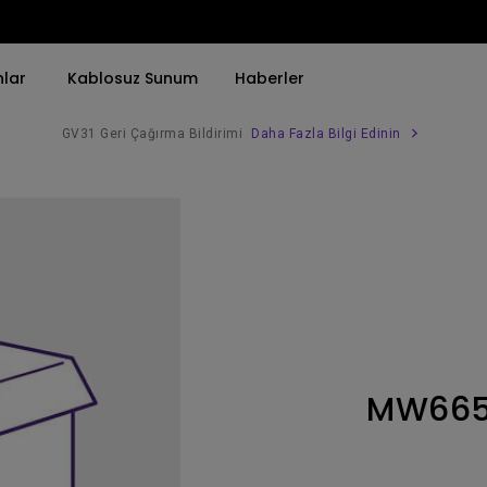
nlar
Kablosuz Sunum
Haberler
GV31 Geri Çağırma Bildirimi
Daha Fazla Bilgi Edinin
Trend Olan Kelimeye Göre
Trend Olan Kelimeye Göre
Kurumsal Projektörü 
4K(3840x2160)
4K UHD (3840×2160)
Simulasyon Projekt
HDR ile
Kısa Atım
SmartEco Projektör
21：9 Ultra geniş
2B, Dikey／Yatay Keystone
Golf Simülatörü
USB-C
LED
Toplantı Odası Pro
MW66
Thunderbolt
Lazer
P3
Android TV ile