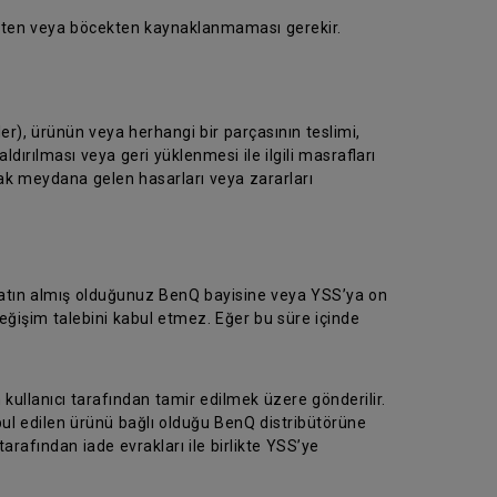
üsten veya böcekten kaynaklanmaması gerekir.
er), ürünün veya herhangi bir parçasının teslimi,
dırılması veya geri yüklenmesi ile ilgili masrafları
rak meydana gelen hasarları veya zararları
 satın almış olduğunuz BenQ bayisine veya YSS’ya on
eğişim talebini kabul etmez. Eğer bu süre içinde
 kullanıcı tarafından tamir edilmek üzere gönderilir.
abul edilen ürünü bağlı olduğu BenQ distribütörüne
tarafından iade evrakları ile birlikte YSS’ye