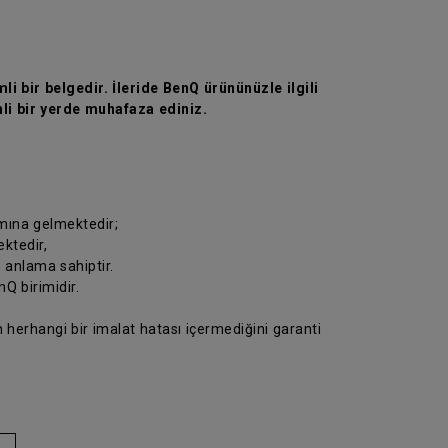
li bir belgedir. İleride BenQ ürününüzle ilgili
li bir yerde muhafaza ediniz.
amına gelmektedir;
ektedir,
n anlama sahiptir.
Q birimidir.
 herhangi bir imalat hatası içermediğini garanti