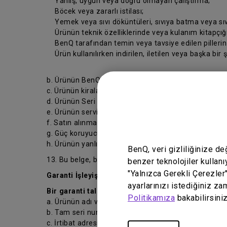
Yanlış, uygun veya doğru olmayan çalıştırma;
Böcek veya zararlı istilası;
Yemek veya sıvı döküntüleri, sıvıya batma veya sıv
Ürünün teknik özelliklerinde veya kulanım kitapçığın
BenQ tarafından temin veya tavsiye edilen pillerin ve
Ürün kullanılırken indirilen, iletilen veya başka bir 
b. Ürünün BenQ tarafından yazılı olarak izin verilmed
c. Ürünün kiralanması
d. Ürünün Seri numarasının veya garanti mührünün ka
e. Ürünün servis veya tamir işleminin, BenQ veya bir
f. Satın alınma tarihinden itibaren 7 gün içerisinde 
g. Güç koruyucuları veya ekran koruyucularının kull
h. Ürünün yanlış kullanılması veya normal ayarlarının
BenQ, veri gizliliğinize d
13. Bu belge, bu belgenin ilgili olduğu sözleşme ve si
benzer teknolojiler kullanı
"Yalnızca Gerekli Çerezler
Garanti İşleyişi
ayarlarınızı istediğiniz za
Bir garanti talebi başlatmadan önce, lütfen aşağıda 
Politikamıza
bakabilirsiniz
a. Ürünün adı veya model numarası;
b. Tam seri numarası;
c. İrtibat adresiniz, e-postanız, telefon ve faks numa