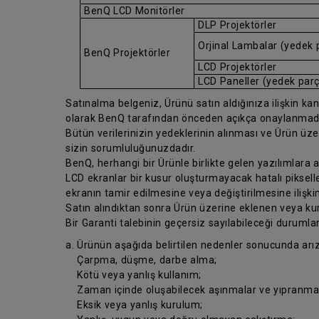
BenQ LCD Monitörler
DLP Projektörler
Orjinal Lambalar (yedek 
BenQ Projektörler
LCD Projektörler
LCD Paneller (yedek par
Satınalma belgeniz, Ürünü satın aldığınıza ilişkin kanıt
olarak BenQ tarafından önceden açıkça onaylanmad
Bütün verilerinizin yedeklerinin alınması ve Ürün üz
sizin sorumluluğunuzdadır.
BenQ, herhangi bir Ürünle birlikte gelen yazılımlara
LCD ekranlar bir kusur oluşturmayacak hatalı pikseller
ekranın tamir edilmesine veya değiştirilmesine ilişkin
Satın alındıktan sonra Ürün üzerine eklenen veya kur
Bir Garanti talebinin geçersiz sayılabileceği durumla
a. Ürünün aşağıda belirtilen nedenler sonucunda arı
Çarpma, düşme, darbe alma;
Kötü veya yanlış kullanım;
Zaman içinde oluşabilecek aşınmalar ve yıpranmal
Eksik veya yanlış kurulum;