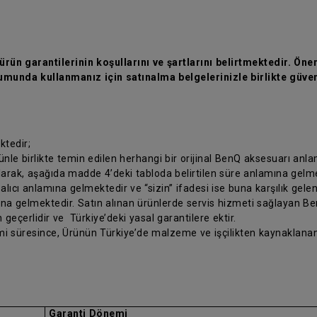
rün garantilerinin koşullarını ve şartlarını belirtmektedir. Önem
munda kullanmanız için satınalma belgelerinizle birlikte güven
ktedir;
rünle birlikte temin edilen herhangi bir orijinal BenQ aksesuarı anl
olarak, aşağıda madde 4’deki tabloda belirtilen süre anlamına gelm
 alıcı anlamına gelmektedir ve “sizin” ifadesi ise buna karşılık gele
ına gelmektedir. Satın alınan ürünlerde servis hizmeti sağlayan Ben
 geçerlidir ve Türkiye’deki yasal garantilere ektir.
nemi süresince, Ürünün Türkiye’de malzeme ve işçilikten kaynaklanan
Garanti Dönemi