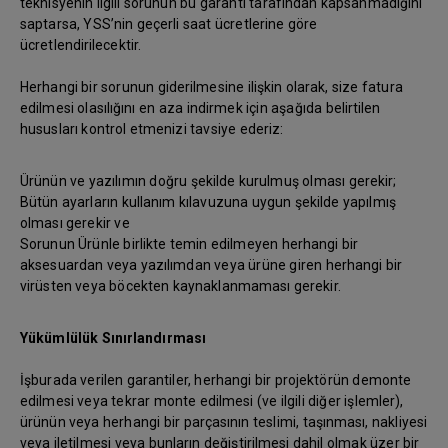
teknisyenin ilgili sorunun bu garanti tarafından kapsanmadığını
saptarsa, YSS’nin geçerli saat ücretlerine göre
ücretlendirilecektir.
Herhangi bir sorunun giderilmesine ilişkin olarak, size fatura
edilmesi olasılığını en aza indirmek için aşağıda belirtilen
hususları kontrol etmenizi tavsiye ederiz:
Ürünün ve yazılımın doğru şekilde kurulmuş olması gerekir;
Bütün ayarların kullanım kılavuzuna uygun şekilde yapılmış
olması gerekir ve
Sorunun Ürünle birlikte temin edilmeyen herhangi bir
aksesuardan veya yazılımdan veya ürüne giren herhangi bir
virüsten veya böcekten kaynaklanmaması gerekir.
Yükümlülük Sınırlandırması
İşburada verilen garantiler, herhangi bir projektörün demonte
edilmesi veya tekrar monte edilmesi (ve ilgili diğer işlemler),
ürünün veya herhangi bir parçasının teslimi, taşınması, nakliyesi
veya iletilmesi veya bunların değiştirilmesi dahil olmak üzer bir