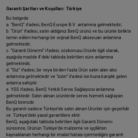
Garanti Şartları ve Koşulları: Türkiye
Bu belgede:
a. “BenQ” ifadesi, BenQ Europe B.V. anlamına gelmektedir;
b. “Ürün” ifadesi, satın aldığınız BenQ ürünü ve bu ürünle birlikte
temin edilen herhangi bir orijinal BenQ aksesuarı anlamına
gelmektedir;
c. “Garanti Dönemi” ifadesi, sözkonusu Ürünle ilgili olarak,
aşağıda madde 4’deki tabloda belirtilen süre anlamına
gelmektedir,
d. “Siz” ifadesi, bir veya birden fazla Ürün satın alan alıcı
anlamına gelmektedir ve “sizin” ifadesi ise buna karşılık gelen
anlama sahiptir.
e. YSS ifadesi, BenQ Yetkili Servis Sağlayıcısı anlamına
gelmektedir. Satın alınan ürünlerde servis hizmeti sağlayan
BenQ birimidir.
Bu garanti sadece Türkiye’de satın alınan Ürünler için geçerlidir
ve Türkiye’deki yasal garantilere ektir.
BenQ, aşağıdaki tabloda belirtilen ilgili Garanti Dönemi
süresince, Ürünün Türkiye’de malzeme ve işçilikten
kaynaklanan herhangi bir imalat hatası içermediğini garanti