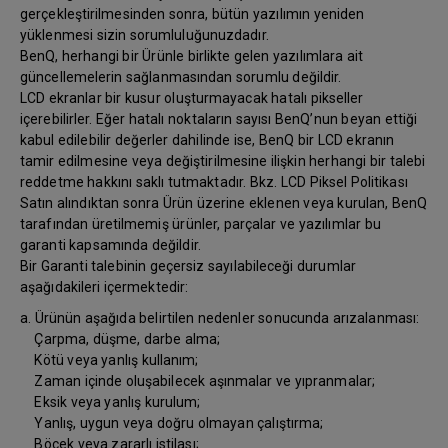
gerçekleştirilmesinden sonra, bütün yazılımın yeniden
yüklenmesi sizin sorumluluğunuzdadır.
BenQ, herhangi bir Ürünle birlikte gelen yazılımlara ait
güncellemelerin sağlanmasından sorumlu değildir.
LCD ekranlar bir kusur oluşturmayacak hatalı pikseller
içerebilirler. Eğer hatalı noktaların sayısı BenQ’nun beyan ettiği
kabul edilebilir değerler dahilinde ise, BenQ bir LCD ekranın
tamir edilmesine veya değiştirilmesine ilişkin herhangi bir talebi
reddetme hakkını saklı tutmaktadır. Bkz. LCD Piksel Politikası
Satın alındıktan sonra Ürün üzerine eklenen veya kurulan, BenQ
tarafından üretilmemiş ürünler, parçalar ve yazılımlar bu
garanti kapsamında değildir.
Bir Garanti talebinin geçersiz sayılabileceği durumlar
aşağıdakileri içermektedir:
a. Ürünün aşağıda belirtilen nedenler sonucunda arızalanması:
Çarpma, düşme, darbe alma;
Kötü veya yanlış kullanım;
Zaman içinde oluşabilecek aşınmalar ve yıpranmalar;
Eksik veya yanlış kurulum;
Yanlış, uygun veya doğru olmayan çalıştırma;
Böcek veya zararlı istilası;