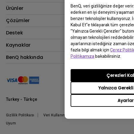
BenQ, veri gizliliğinize değer veri
Ürünler
ederken en iyi deneyimi yaşamanı
benzer teknolojiler kullanıyoruz. 
Projektör
Çözümler
Kabul Et"e tıklayarak tüm çerezler
Monitör
"Yalnızca Gerekli Çerezler" buton
BenQ AQCOLOR Elçisi
Destek
olmayan teknolojileri reddedebili
Eye-Care Monitörler
İndirme & SSS
ayarlarınızı istediğiniz zaman özel
Kaynaklar
AQColor
fazla bilgi almak için
Çerez Polit
Bize ulaşın
Espor
Projektör Atım Mesafesi Hesaplayıcı
BenQ hakkında
Politikamıza
bakabilirsiniz.
Kurumsal
BenQ Bilgi Merkezi
Kurumsal
Nereden Satın Alabilirim?
Çerezleri Ka
Grup
Marka
Yalnızca Gerekli
Kurumsal Sosyal Sorumluluk
Turkey - Türkçe
Ayarlar
Haberler
Gizlilik Politikası
Veri Kullanımı Politikası
İthalat/İhracat
Uyum