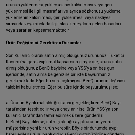
ürünün yüklenmesi, yüklemesinin kaldırılması veya geri
yüklenmesi ile ilgili masrafları ve ayrıca sözkonusu yükleme,
yüklemenin kaldırılması, geri yüklenmesi veya nakliyesi
sırasında veya bunlarla ilgili olarak meydana gelen hasarları
veya zararları kapsamamaktadır.
Ürün Değişimini Gerektiren Durumlar
Son Kullanıcı olarak satın almış olduğunuz ürününüz, Tüketici
Kanunu’na göre ayıplı mal kapsamına giriyor ise, ürünü satın
almış olduğunuz BenQ bayisine veya YSS’ya on beş gün
içerisinde, satın alma belgeniz ile birlikte başvurmanız
gerekmektedir. Eğer bu süre aşılmış ise BenQ ürünün değişim
talebini kabul etmez. Eğer bu süre içinde başvurulmuş ise;
a. Ürünün Ayıplı mal olduğu, satışı gerçekleştiren BenQ Bayi
tarafından tespit edilir veya onaylanır ise, ürün YSS’ya son
kullanıcı tarafından tamir edilmek üzere gönderilir.
b. BenQ Bayi dilerse, satmış olduğu ayıplı ürünün yerine
müşterisine yeni bir ürün verebilir. Böyle bir durumda ayıplı
kabul edilen ürünü bağlı olduğu BenQ distribütörüne gönderip