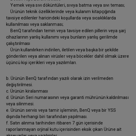
Yemek veya sıvı döküntüleri, sıvıya batma veya sıvı teması;
Ürünün teknik özelliklerinde veya kulanım kitapçığında
tavsiye edilenler haricindeki koşullarda veya sıcaklıklarda
kullanılması veya saklanması;
BenQ tarafından temin veya tavsiye edilen pillerin veya şarj
cihazlarının yanlış kullanımı veya bunların yanlış gerilimde
çalıştırılması
Ürün kullanılırken indirilen, iletilen veya başka bir şekilde
gönderilen veya alınan virüsler veya böcekler dahil olmak üzere
üçüncü kişi içerikleri veya yazılımları.
b. Ürünün BenQ tarafından yazılı olarak izin verilmeden
değiştirilmesi.
c. Ürünün kiralanması
d. Ürünün Seri numarasının veya garanti mührünün kaldırılması
veya silinmesi.
e. Ürünün servis veya tamir işleminin, BenQ veya bir YSS
dışında herhangi biri tarafından yapılması.
f. Satın alınma tarihinden itibaren 7 gün içerisinde
raporlanmayan orjinal kutu içerisinden eksik çıkan Ürüne ait
akseuarlar veya yazılımlar