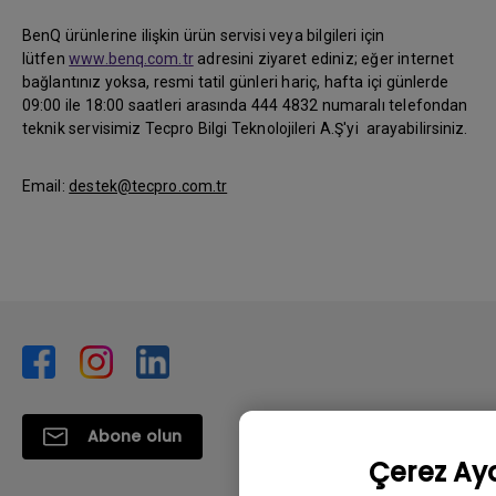
BenQ ürünlerine ilişkin ürün servisi veya bilgileri için
lütfen
www.benq.com.tr
adresini ziyaret ediniz; eğer internet
bağlantınız yoksa, resmi tatil günleri hariç, hafta içi günlerde
09:00 ile 18:00 saatleri arasında 444 4832 numaralı telefondan
teknik servisimiz Tecpro Bilgi Teknolojileri A.Ş'yi arayabilirsiniz.
Email:
destek@tecpro.com.tr
Abone olun
Çerez Aya