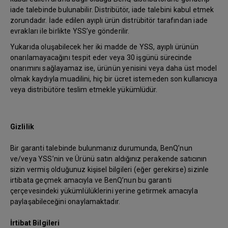
iade talebinde bulunabilir. Distribütör, iade talebini kabul etmek
zorundadır. İade edilen ayıplı ürün distrübitör tarafından iade
evrakları ile birlikte YSS’ye gönderilir.
Yukarıda oluşabilecek her iki madde de YSS, ayıplı ürünün
onarılamayacağını tespit eder veya 30 işgünü sürecinde
onarımını sağlayamaz ise, ürünün yenisini veya daha üst model
olmak kaydıyla muadilini, hiç bir ücret istemeden son kullanıcıya
veya distribütöre teslim etmekle yükümlüdür.
Gizlilik
Bir garanti talebinde bulunmanız durumunda, BenQ’nun
ve/veya YSS’nin ve Ürünü satın aldığınız perakende satıcının
sizin vermiş olduğunuz kişisel bilgileri (eğer gerekirse) sizinle
irtibata geçmek amacıyla ve BenQ’nun bu garanti
çerçevesindeki yükümlülüklerini yerine getirmek amacıyla
paylaşabileceğini onaylamaktadır.
İrtibat Bilgileri