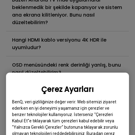
beklenmedik bir şekilde kapanıyor ve sistem
ana ekrana kilitleniyor. Bunu nasıl
düzeltebilirim?
Hangi HDMI kablo versiyonu 4K HDR ile
uyumludur?
OSD menüsündeki renk derinliği yanlış, bunu
nasıl düzeltebilirim?
Çerez Ayarları
Projektör lambası nasıl değiştirilir ve lamba
zamanlayıcısı nasıl sıfırlanır?
BenQ, veri gizliliğinize değer verir. Web sitemizi ziyaret
ederken en iyi deneyimi yaşamanız için çerezler ve
Projektör bekleme modunda ısınır. Bunu
benzer teknolojiler kullanıyoruz. İsterseniz "Çerezleri
Kabul Et"e tıklayarak tüm çerezleri kabul edebilir veya
nasıl düzeltebilirim?
"Yalnızca Gerekli Çerezler" butonuna tıklayarak zorunlu
olmayan teknolojileri reddedebilirsiniz. Buradan çerez