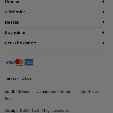
Ürünler
Projektör
Çözümler
Monitör
BenQ AQCOLOR Elçisi
Destek
Eye-Care Monitörler
İndirme & SSS
Kaynaklar
AQColor
Bize ulaşın
Espor
Projektör Atım Mesafesi Hesaplayıcı
BenQ hakkında
Kurumsal
BenQ Bilgi Merkezi
Kurumsal
Nereden Satın Alabilirim?
Grup
Marka
Kurumsal Sosyal Sorumluluk
Turkey - Türkçe
Haberler
Gizlilik Politikası
Veri Kullanımı Politikası
İthalat/İhracat
Uyum
Copyright © 2024 BenQ. All rights reserved.