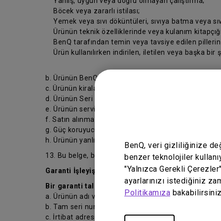
Yanlış, uygun veya doğru olmayan çalıştırma;
Böcek veya zararlı istilası;
Yemek veya sıvı döküntüleri, sıvıya batma veya sıv
Ürünün teknik özelliklerinde veya kulanım kitapçığın
BenQ tarafından temin veya tavsiye edilen pillerin ve
Ürün kullanılırken indirilen, iletilen veya başka bir 
b. Ürünün BenQ tarafından yazılı olarak izin verilmed
c. Ürünün kiralanması
d. Ürünün Seri numarasının veya garanti mührünün ka
e. Ürünün servis veya tamir işleminin, BenQ veya bir
f. Satın alınma tarihinden itibaren 7 gün içerisinde 
g. Güç koruyucuları veya ekran koruyucularının kull
h. Ürünün yanlış kullanılması veya normal ayarlarının
BenQ, veri gizliliğinize d
13. Bu belge, bu belgenin ilgili olduğu sözleşme ve si
benzer teknolojiler kullanı
"Yalnızca Gerekli Çerezler
Garanti İşleyişi
ayarlarınızı istediğiniz za
Bir garanti talebi başlatmadan önce, lütfen aşağıda 
Politikamıza
bakabilirsiniz
a. Ürünün adı veya model numarası;
b. Tam seri numarası;
c. İrtibat adresiniz, e-postanız, telefon ve faks numa