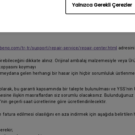
Yalnızca Gerekli Çerezler
ü tamir için bir BenQ Yetkili Servis Sağlayıcısına (YSS) gönderin ve
benq.com/tr-tr/support/repair-service/repair-center.html
adresini
rebileceğini dikkate alınız. Orijinal ambalaj malzemesiyle veya Ü
kopyasını koymayı
eydana gelen herhangi bir hasar için hiçbir sorumluluk üstlenmey
 olarak, bu garanti kapsamında bir talepte bulunulması ve YSS’nin Ü
ine ilişkin masraflardan siz sorumlu olacaksınız. Bulunduğunuz yer
n geçerli saat ücretlerine göre ücretlendirilecektir.
e fatura edilmesi olasılığını en aza indirmek için aşağıda belirtilen
erekir;