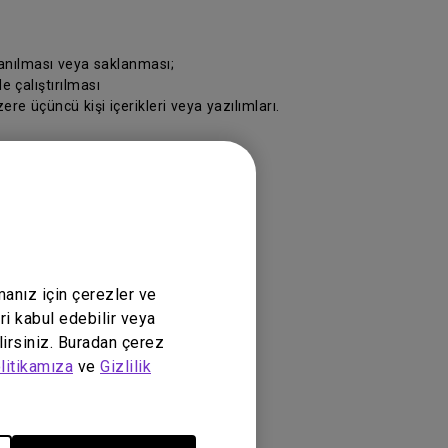
lanılması veya saklanması;
e çalıştırılması
re üçüncü kişi içerikleri veya yazılımları.
lar veya yazılımlar
manız için çerezler ve
ükte olan yasalara göre yürütülecektir.
ri kabul edebilir veya
lirsiniz. Buradan çerez
litikamıza
ve
Gizlilik