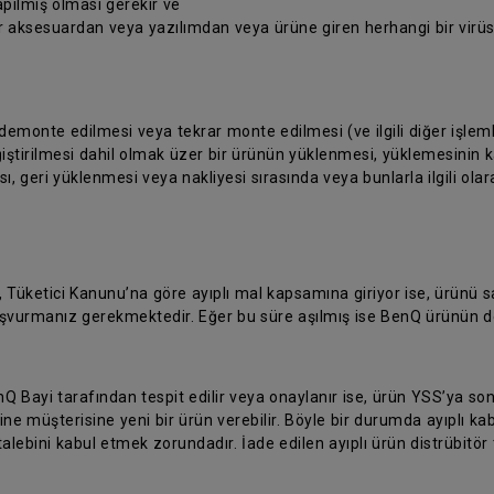
pılmış olması gerekir ve
ir aksesuardan veya yazılımdan veya ürüne giren herhangi bir vir
 demonte edilmesi veya tekrar monte edilmesi (ve ilgili diğer işleml
iştirilmesi dahil olmak üzer bir ürünün yüklenmesi, yüklemesinin kal
, geri yüklenmesi veya nakliyesi sırasında veya bunlarla ilgili ola
, Tüketici Kanunu’na göre ayıplı mal kapsamına giriyor ise, ürünü
 başvurmanız gerekmektedir. Eğer bu süre aşılmış ise BenQ ürünün d
nQ Bayi tarafından tespit edilir veya onaylanır ise, ürün YSS’ya son
ine müşterisine yeni bir ürün verebilir. Böyle bir durumda ayıplı k
talebini kabul etmek zorundadır. İade edilen ayıplı ürün distrübitör 