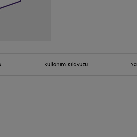
Yükseklik Ayarlı Stand ile
Düşük Giriş Gecikmesi ile
o
Kullanım Kılavuzu
Ya