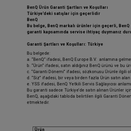
BenQ Ürün Garanti Şartları ve Koşulları
Türkiye’deki satışlar için geçerlidir
BenQ
Bu belge, BenQ markalı ürünler için geçerli, BenQ ü
garanti kapsamında servise ihtiyaç duymanız duru
Garanti Şartları ve Koşulları: Türkiye
Bu belgede:
a. “BenQ” ifadesi, BenQ Europe B.V. anlamına gelme
b. “Ürün” ifadesi, satın aldığınız BenQ ürünü ve bu ü
c. “Garanti Dönemi” ifadesi, sözkonusu Ürünle ilgili 
d. “Siz” ifadesi, bir veya birden fazla Ürün satın alan
e. YSS ifadesi, BenQ Yetkili Servis Sağlayıcısı anlam
Bu garanti sadece Türkiye’de satın alınan Ürünler için
BenQ, aşağıdaki tabloda belirtilen ilgili Garanti Dö
etmektedir.
Ürün