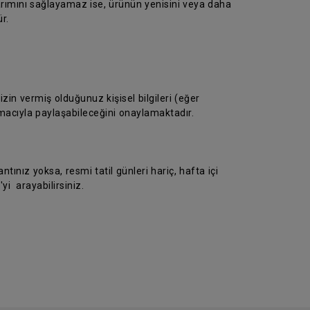
arımını sağlayamaz ise, ürünün yenisini veya daha
r.
in vermiş olduğunuz kişisel bilgileri (eğer
macıyla paylaşabileceğini onaylamaktadır.
ntınız yoksa, resmi tatil günleri hariç, hafta içi
yi arayabilirsiniz.