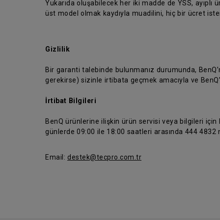
Yukarıda oluşabilecek her iki madde de YSS, ayıplı 
üst model olmak kaydıyla muadilini, hiç bir ücret is
Gizlilik
Bir garanti talebinde bulunmanız durumunda, BenQ’nun
gerekirse) sizinle irtibata geçmek amacıyla ve BenQ
İrtibat Bilgileri
BenQ ürünlerine ilişkin ürün servisi veya bilgileri için
günlerde 09:00 ile 18:00 saatleri arasında 444 4832 n
Email:
destek@tecpro.com.tr