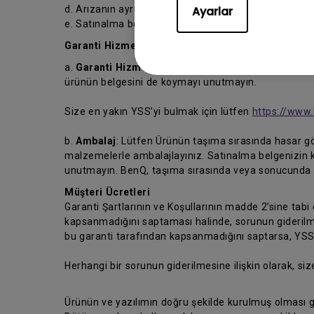
d. Arızanın ayrıntılı açıklaması ve
Ayarlar
e. Satınalma belgesi.
Garanti Hizmeti Almak İçin.
a.
Garanti Hizmeti
: Garanti hizmeti almak için, ürün
ürünün belgesini de koymayı unutmayın.
Size en yakın YSS’yi bulmak için lütfen
https://www.
b.
Ambalaj
: Lütfen Ürünün taşıma sırasında hasar gö
malzemelerle ambalajlayınız. Satınalma belgenizin 
unutmayın. BenQ, taşıma sırasında veya sonucunda m
Müşteri Ücretleri
Garanti Şartlarının ve Koşullarının madde 2’sine tabi
kapsanmadığını saptaması halinde, sorunun giderilmes
bu garanti tarafından kapsanmadığını saptarsa, YSS’ni
Herhangi bir sorunun giderilmesine ilişkin olarak, siz
Ürünün ve yazılımın doğru şekilde kurulmuş olması g