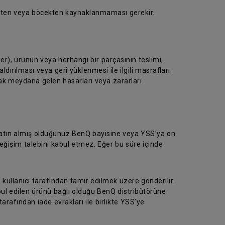
üsten veya böcekten kaynaklanmaması gerekir.
er), ürünün veya herhangi bir parçasının teslimi,
dırılması veya geri yüklenmesi ile ilgili masrafları
rak meydana gelen hasarları veya zararları
 satın almış olduğunuz BenQ bayisine veya YSS’ya on
eğişim talebini kabul etmez. Eğer bu süre içinde
 kullanıcı tarafından tamir edilmek üzere gönderilir.
abul edilen ürünü bağlı olduğu BenQ distribütörüne
tarafından iade evrakları ile birlikte YSS’ye