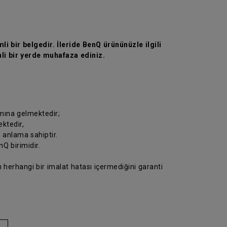
li bir belgedir. İleride BenQ ürününüzle ilgili
li bir yerde muhafaza ediniz.
amına gelmektedir;
ektedir,
n anlama sahiptir.
Q birimidir.
 herhangi bir imalat hatası içermediğini garanti