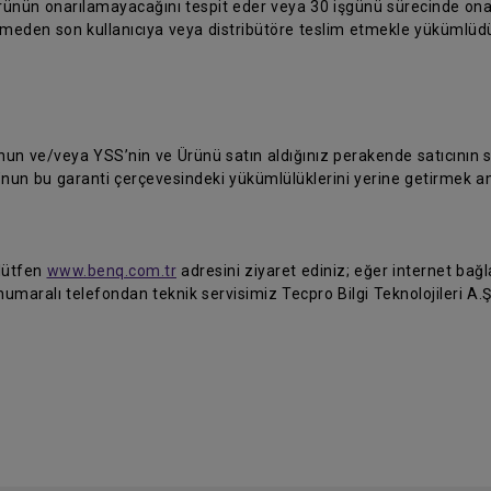
ürünün onarılamayacağını tespit eder veya 30 işgünü sürecinde on
temeden son kullanıcıya veya distribütöre teslim etmekle yükümlüdü
 ve/veya YSS’nin ve Ürünü satın aldığınız perakende satıcının siz
’nun bu garanti çerçevesindeki yükümlülüklerini yerine getirmek a
 lütfen
www.benq.com.tr
adresini ziyaret ediniz; eğer internet bağla
umaralı telefondan teknik servisimiz Tecpro Bilgi Teknolojileri A.Ş'