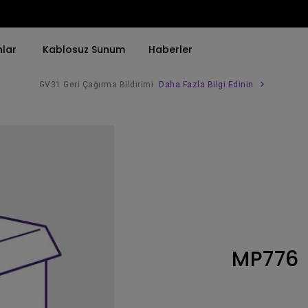
nlar
Kablosuz Sunum
Haberler
GV31 Geri Çağırma Bildirimi
Daha Fazla Bilgi Edinin
Trend Olan Kelimeye Göre
Trend Olan Kelimeye Göre
Kurumsal Projektörü 
4K(3840x2160)
4K UHD (3840×2160)
Simulasyon Projekt
HDR ile
Kısa Atım
SmartEco Projektör
21：9 Ultra geniş
2B, Dikey／Yatay Keystone
Golf Simülatörü
USB-C
LED
Toplantı Odası Pro
MP776
Thunderbolt
Lazer
P3
Android TV ile