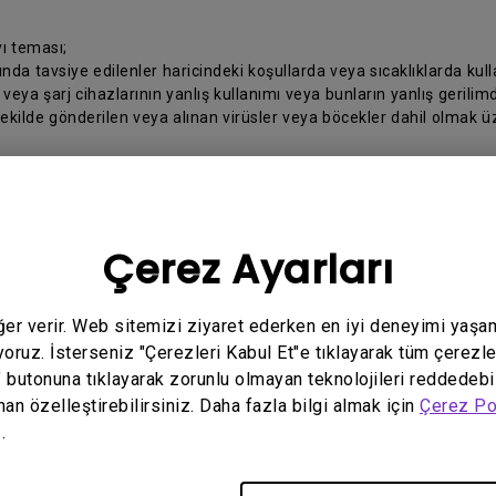
ı teması;
da tavsiye edilenler haricindeki koşullarda veya sıcaklıklarda kul
ya şarj cihazlarının yanlış kullanımı veya bunların yanlış gerilimd
şekilde gönderilen veya alınan virüsler veya böcekler dahil olmak üze
en değiştirilmesi.
ldırılması veya silinmesi.
 YSS dışında herhangi biri tarafından yapılması.
Çerez Ayarları
raporlanmayan orjinal kutu içerisinden eksik çıkan Ürüne ait akseuar
anılmaması sonucunda ekran üzerinde oluşabilecek izler
 yanlış yapılması.
eğer verir. Web sitemizi ziyaret ederken en iyi deneyimi yaşa
z ve BenQ arasındaki ilişki, Ürünü satın aldığınız Türkiye’de yürürl
yoruz. İsterseniz "Çerezleri Kabul Et"e tıklayarak tüm çerezle
" butonuna tıklayarak zorunlu olmayan teknolojileri reddedebi
man özelleştirebilirsiniz. Daha fazla bilgi almak için
Çerez Po
belirtilen bilgileri hazırlayınız:
.
ralarınız;