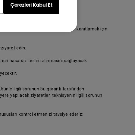
Çerezleri Kabul Et
ya götürün. Lütfen satın alma tarihini kanıtlamak için
 ziyaret edin.
rünün hasarsız teslim alınmasını sağlayacak
ecektir.
rünle ilgili sorunun bu garanti tarafından
e yapılacak ziyaretler, teknisyenin ilgili sorunun
 hususları kontrol etmenizi tavsiye ederiz: