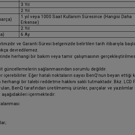
3 Yıl
2 Yıl
1 yıl veya 1000 Saat Kullanım Süresince (Hangisi Daha
parça)
Erkense)
2 Yıl
ça)
6 Ay
ınızdır ve Garanti Süresi belgenizde belirtilen tarih itibarıyla başlar.
ıkça devredilemez.
erinde herhangi bir bakım veya tamir çalışmasının gerçekleştirilm
 ait güncellemelerin sağlanmasından sorumlu değildir.
 içerebilirler. Eğer hatalı noktaların sayısı BenQ’nun beyan ettiği k
 herhangi bir talebi reddetme hakkını saklı tutmaktadır. Bkz. LCD Pi
ulan, BenQ tarafından üretilmemiş ürünler, parçalar ve yazılımlar
r aşağıdakileri içermektedir:
zalanması:
ar;