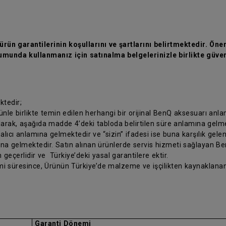
rün garantilerinin koşullarını ve şartlarını belirtmektedir. Önem
munda kullanmanız için satınalma belgelerinizle birlikte güven
ktedir;
rünle birlikte temin edilen herhangi bir orijinal BenQ aksesuarı anl
olarak, aşağıda madde 4’deki tabloda belirtilen süre anlamına gelm
 alıcı anlamına gelmektedir ve “sizin” ifadesi ise buna karşılık gele
ına gelmektedir. Satın alınan ürünlerde servis hizmeti sağlayan Ben
 geçerlidir ve Türkiye’deki yasal garantilere ektir.
nemi süresince, Ürünün Türkiye’de malzeme ve işçilikten kaynaklanan
Garanti Dönemi