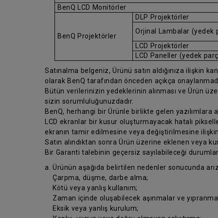
BenQ LCD Monitörler
DLP Projektörler
Orjinal Lambalar (yedek 
BenQ Projektörler
LCD Projektörler
LCD Paneller (yedek par
Satınalma belgeniz, Ürünü satın aldığınıza ilişkin kanıt
olarak BenQ tarafından önceden açıkça onaylanmad
Bütün verilerinizin yedeklerinin alınması ve Ürün üz
sizin sorumluluğunuzdadır.
BenQ, herhangi bir Ürünle birlikte gelen yazılımlara
LCD ekranlar bir kusur oluşturmayacak hatalı pikseller
ekranın tamir edilmesine veya değiştirilmesine ilişkin
Satın alındıktan sonra Ürün üzerine eklenen veya kur
Bir Garanti talebinin geçersiz sayılabileceği durumla
a. Ürünün aşağıda belirtilen nedenler sonucunda arı
Çarpma, düşme, darbe alma;
Kötü veya yanlış kullanım;
Zaman içinde oluşabilecek aşınmalar ve yıpranmal
Eksik veya yanlış kurulum;