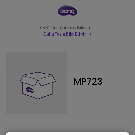
GV31 Geri Çağırma Bildirimi
Daha Fazla Bilgi Edinin
MP723