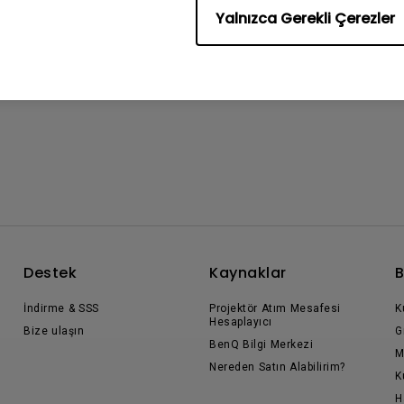
Yalnızca Gerekli Çerezler
Destek
Kaynaklar
B
İndirme & SSS
Projektör Atım Mesafesi
K
Hesaplayıcı
Bize ulaşın
G
BenQ Bilgi Merkezi
M
Nereden Satın Alabilirim?
K
H