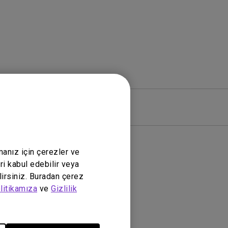
zılım
Garanti
manız için çerezler ve
ri kabul edebilir veya
lirsiniz. Buradan çerez
litikamıza
ve
Gizlilik