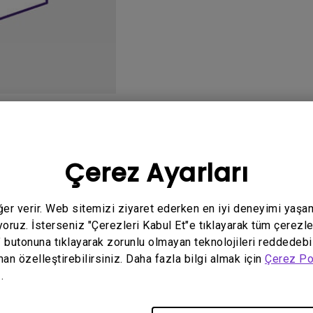
Yükseklik Ayarlı Stand ile
Düşük Giriş Gecikmesi ile
o
Kullanım Kılavuzu
Ya
Çerez Ayarları
eğer verir. Web sitemizi ziyaret ederken en iyi deneyimi yaşa
yoruz. İsterseniz "Çerezleri Kabul Et"e tıklayarak tüm çerezle
İlgili yazılım ve sürücü yok
" butonuna tıklayarak zorunlu olmayan teknolojileri reddedebi
man özelleştirebilirsiniz. Daha fazla bilgi almak için
Çerez Po
.