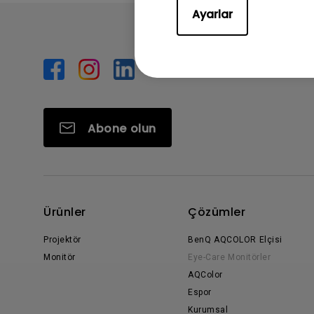
Ayarlar
Abone olun
Ürünler
Çözümler
Projektör
BenQ AQCOLOR Elçisi
Monitör
Eye-Care Monitörler
AQColor
Espor
Kurumsal