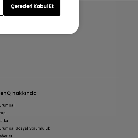
Çerezleri Kabul Et
enQ hakkında
urumsal
rup
arka
urumsal Sosyal Sorumluluk
aberler