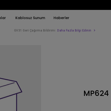
nlar
Kablosuz Sunum
Haberler
GV31 Geri Çağırma Bildirimi
Daha Fazla Bilgi Edinin
Trend Olan Kelimeye Göre
Trend Olan Kelimeye Göre
Kurumsal Projektörü 
4K(3840x2160)
4K UHD (3840×2160)
Simulasyon Projekt
HDR ile
Kısa Atım
SmartEco Projektör
21：9 Ultra geniş
2B, Dikey／Yatay Keystone
Golf Simülatörü
USB-C
LED
Toplantı Odası Pro
MP624
Thunderbolt
Lazer
P3
Android TV ile