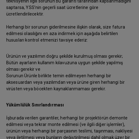
teknisyenin ilgili sorunun bu garanti tarafından kapsanmadığını
saptarsa, YSS’nin geçerli saat ücretlerine göre
ücretlendirilecektir.
Herhangi bir sorunun giderilmesine ilişkin olarak, size fatura
edilmesi olasılığını en aza indirmek için aşağıda belirtilen
hususları kontrol etmenizi tavsiye ederiz:
Ürünün ve yazılımın doğru şekilde kurulmuş olması gerekir;
Bütün ayarların kullanım kılavuzuna uygun şekilde yapılmış
olması gerekir ve
Sorunun Ürünle birlikte temin edilmeyen herhangi bir
aksesuardan veya yazılımdan veya ürüne giren herhangi bir
virüsten veya böcekten kaynaklanmaması gerekir.
Yükümlülük Sınırlandırması
İşburada verilen garantiler, herhangi bir projektörün demonte
edilmesi veya tekrar monte edilmesi (ve ilgili diğer işlemler),
ürünün veya herhangi bir parçasının teslimi, taşınması, nakliyesi
veya iletilmesi veya bunların değiştirilmesi dahil olmak üzer bir