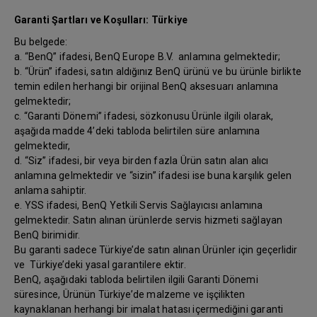
Garanti Şartları ve Koşulları: Türkiye
Bu belgede:
a. “BenQ” ifadesi, BenQ Europe B.V. anlamına gelmektedir;
b. “Ürün” ifadesi, satın aldığınız BenQ ürünü ve bu ürünle birlikte
temin edilen herhangi bir orijinal BenQ aksesuarı anlamına
gelmektedir;
c. “Garanti Dönemi” ifadesi, sözkonusu Ürünle ilgili olarak,
aşağıda madde 4’deki tabloda belirtilen süre anlamına
gelmektedir,
d. “Siz” ifadesi, bir veya birden fazla Ürün satın alan alıcı
anlamına gelmektedir ve “sizin” ifadesi ise buna karşılık gelen
anlama sahiptir.
e. YSS ifadesi, BenQ Yetkili Servis Sağlayıcısı anlamına
gelmektedir. Satın alınan ürünlerde servis hizmeti sağlayan
BenQ birimidir.
Bu garanti sadece Türkiye’de satın alınan Ürünler için geçerlidir
ve Türkiye’deki yasal garantilere ektir.
BenQ, aşağıdaki tabloda belirtilen ilgili Garanti Dönemi
süresince, Ürünün Türkiye’de malzeme ve işçilikten
kaynaklanan herhangi bir imalat hatası içermediğini garanti