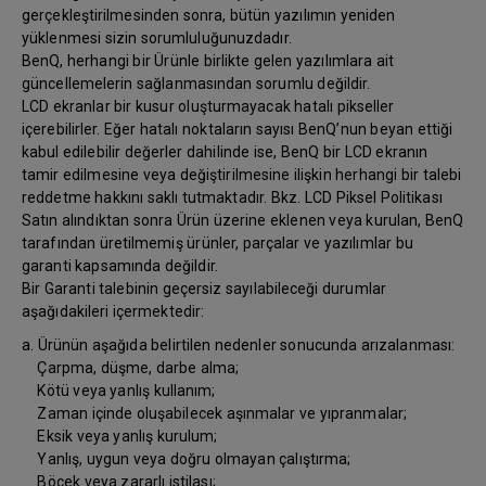
gerçekleştirilmesinden sonra, bütün yazılımın yeniden
yüklenmesi sizin sorumluluğunuzdadır.
BenQ, herhangi bir Ürünle birlikte gelen yazılımlara ait
güncellemelerin sağlanmasından sorumlu değildir.
LCD ekranlar bir kusur oluşturmayacak hatalı pikseller
içerebilirler. Eğer hatalı noktaların sayısı BenQ’nun beyan ettiği
kabul edilebilir değerler dahilinde ise, BenQ bir LCD ekranın
tamir edilmesine veya değiştirilmesine ilişkin herhangi bir talebi
reddetme hakkını saklı tutmaktadır. Bkz. LCD Piksel Politikası
Satın alındıktan sonra Ürün üzerine eklenen veya kurulan, BenQ
tarafından üretilmemiş ürünler, parçalar ve yazılımlar bu
garanti kapsamında değildir.
Bir Garanti talebinin geçersiz sayılabileceği durumlar
aşağıdakileri içermektedir:
a. Ürünün aşağıda belirtilen nedenler sonucunda arızalanması:
Çarpma, düşme, darbe alma;
Kötü veya yanlış kullanım;
Zaman içinde oluşabilecek aşınmalar ve yıpranmalar;
Eksik veya yanlış kurulum;
Yanlış, uygun veya doğru olmayan çalıştırma;
Böcek veya zararlı istilası;