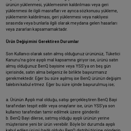
ürünün yüklenmesi, yüklemesinin kaldırılması veya geri
yüklenmesi ile ilgili masrafları ve ayrıca sözkonusu yükleme,
yüklemenin kaldırılması, geri yüklenmesi veya nakliyesi
sırasında veya bunlarla ilgili olarak meydana gelen hasarları
veya zararları kapsamamaktadır.
Ürün Değişimini Gerektiren Durumlar
Son Kullanıcı olarak satın almış olduğunuz ürününüz, Tüketici
Kanunu’na göre ayıplı mal kapsamına giriyor ise, ürünü satın
almış olduğunuz BenQ bayisine veya YSS’ya on beş gün
içerisinde, satın alma belgeniz ile birlikte başvurmanız
gerekmektedir. Eğer bu süre aşılmış ise BenQ ürünün değişim
talebini kabul etmez. Eğer bu süre içinde başvurulmuş ise;
a. Ürünün Ayıplı mal olduğu, satışı gerçekleştiren BenQ Bayi
tarafından tespit edilir veya onaylanır ise, ürün YSS’ya son
kullanıcı tarafından tamir edilmek üzere gönderilir.
b. BenQ Bayi dilerse, satmış olduğu ayıplı ürünün yerine
müşterisine yeni bir ürün verebilir. Böyle bir durumda ayıplı
kabul edilen ürünü bağlı olduğu BenQ distribütörüne gönderip