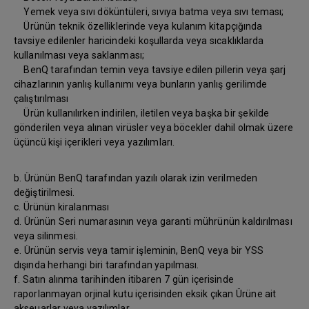
Yemek veya sıvı döküntüleri, sıvıya batma veya sıvı teması;
Ürünün teknik özelliklerinde veya kulanım kitapçığında
tavsiye edilenler haricindeki koşullarda veya sıcaklıklarda
kullanılması veya saklanması;
BenQ tarafından temin veya tavsiye edilen pillerin veya şarj
cihazlarının yanlış kullanımı veya bunların yanlış gerilimde
çalıştırılması
Ürün kullanılırken indirilen, iletilen veya başka bir şekilde
gönderilen veya alınan virüsler veya böcekler dahil olmak üzere
üçüncü kişi içerikleri veya yazılımları.
b. Ürünün BenQ tarafından yazılı olarak izin verilmeden
değiştirilmesi.
c. Ürünün kiralanması
d. Ürünün Seri numarasının veya garanti mührünün kaldırılması
veya silinmesi.
e. Ürünün servis veya tamir işleminin, BenQ veya bir YSS
dışında herhangi biri tarafından yapılması.
f. Satın alınma tarihinden itibaren 7 gün içerisinde
raporlanmayan orjinal kutu içerisinden eksik çıkan Ürüne ait
akseuarlar veya yazılımlar