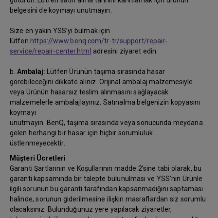
götürün. Lütfen satın alma tarihini kanıtlamak için ürünün
belgesini de koymayı unutmayın.
Size en yakın YSS’yi bulmak için
lütfen
https://www.benq.com/tr-tr/support/repair-
service/repair-center.html
adresini ziyaret edin.
b.
Ambalaj
: Lütfen Ürünün taşıma sırasında hasar
görebileceğini dikkate alınız. Orijinal ambalaj malzemesiyle
veya Ürünün hasarsız teslim alınmasını sağlayacak
malzemelerle ambalajlayınız. Satınalma belgenizin kopyasını
koymayı
unutmayın. BenQ, taşıma sırasında veya sonucunda meydana
gelen herhangi bir hasar için hiçbir sorumluluk
üstlenmeyecektir.
Müşteri Ücretleri
Garanti Şartlarının ve Koşullarının madde 2’sine tabi olarak, bu
garanti kapsamında bir talepte bulunulması ve YSS’nin Ürünle
ilgili sorunun bu garanti tarafından kapsanmadığını saptaması
halinde, sorunun giderilmesine ilişkin masraflardan siz sorumlu
olacaksınız. Bulunduğunuz yere yapılacak ziyaretler,