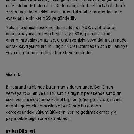
iade talebinde bulunabilir. Distribütör, iade talebini kabul etmek
zorundadır. İade edilen ayıplı ürün distrübitör tarafından iade
evrakları ile birlikte YSS’ye gönderilir.
Yukarıda oluşabilecek her iki madde de YSS, ayıplı ürünün
onarılamayacağını tespit eder veya 30 işgünü sürecinde
onarımını sağlayamaz ise, ürünün yenisini veya daha üst model
olmak kaydıyla muadilini, hiç bir ücret istemeden son kullanıcıya
veya distribütöre teslim etmekle yükümlüdür.
Gizlilik
Bir garanti talebinde bulunmanız durumunda, BenQ’nun
ve/veya YSS’nin ve Ürünü satın aldığınız perakende satıcının
sizin vermiş olduğunuz kişisel bilgileri (eğer gerekirse) sizinle
irtibata geçmek amacıyla ve BenQ’nun bu garanti
çerçevesindeki yükümlülüklerini yerine getirmek amacıyla
paylaşabileceğini onaylamaktadır.
İrtibat Bilgileri