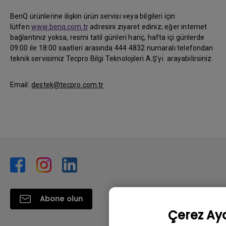
BenQ ürünlerine ilişkin ürün servisi veya bilgileri için
lütfen
www.benq.com.tr
adresini ziyaret ediniz; eğer internet
bağlantınız yoksa, resmi tatil günleri hariç, hafta içi günlerde
09:00 ile 18:00 saatleri arasında 444 4832 numaralı telefondan
teknik servisimiz Tecpro Bilgi Teknolojileri A.Ş'yi arayabilirsiniz.
Email:
destek@tecpro.com.tr
Abone olun
Çerez Aya