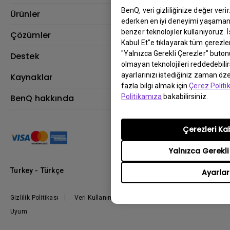
BenQ, veri gizliliğinize değer veri
Ürünler
ederken en iyi deneyimi yaşamanı
benzer teknolojiler kullanıyoruz. 
Projektör
Çözümler
Kabul Et"e tıklayarak tüm çerezler
Monitör
"Yalnızca Gerekli Çerezler" buton
BenQ AQCOLOR Elçisi
Destek
olmayan teknolojileri reddedebili
Eye-Care Monitörler
İndirme & SSS
ayarlarınızı istediğiniz zaman özel
Kaynaklar
AQColor
fazla bilgi almak için
Çerez Polit
Bize ulaşın
Espor
Projektör Atım Mesafesi Hesaplayıcı
BenQ hakkında
Politikamıza
bakabilirsiniz.
Kurumsal
BenQ Bilgi Merkezi
Kurumsal
Nereden Satın Alabilirim?
Çerezleri Ka
Grup
Marka
Yalnızca Gerekli
Kurumsal Sosyal Sorumluluk
Turkey - Türkçe
Ayarlar
Haberler
Gizlilik Politikası
Veri Kullanımı Politikası
İthalat/İhracat
Uyum