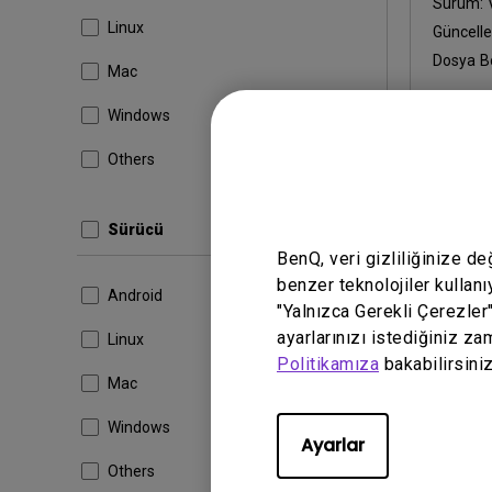
Sürüm:
Linux
Güncell
Dosya B
Mac
İndir
Windows
Others
Yukarıdaki 
Sürücü
BenQ, veri gizliliğinize d
benzer teknolojiler kullanı
Android
"Yalnızca Gerekli Çerezler
ayarlarınızı istediğiniz za
Linux
Politikamıza
bakabilirsiniz
Mac
Windows
Ayarlar
Others