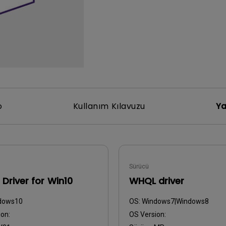
Yükseklik Ayarlı Stand ile
Düşük Giriş Gecikmesi ile
o
Kullanım Kılavuzu
Ya
Sürücü
Driver for Win10
WHQL driver
dows10
OS:
Windows7|Windows8
on:
OS Version: