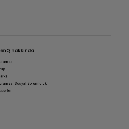
enQ hakkında
urumsal
rup
arka
urumsal Sosyal Sorumluluk
aberler