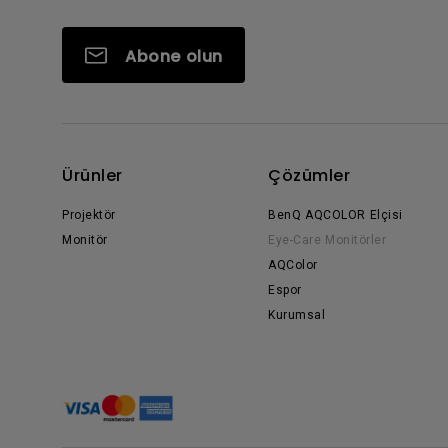
Abone olun
Ürünler
Çözümler
Projektör
BenQ AQCOLOR Elçisi
Monitör
Eye-Care Monitörler
AQColor
Espor
Kurumsal