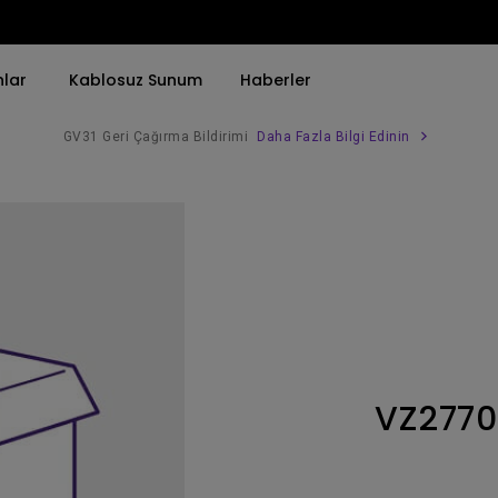
nlar
Kablosuz Sunum
Haberler
GV31 Geri Çağırma Bildirimi
Daha Fazla Bilgi Edinin
Trend Olan Kelimeye Göre
Trend Olan Kelimeye Göre
Kurumsal Projektörü 
4K(3840x2160)
4K UHD (3840×2160)
Simulasyon Projekt
HDR ile
Kısa Atım
SmartEco Projektör
21：9 Ultra geniş
2B, Dikey／Yatay Keystone
Golf Simülatörü
USB-C
LED
Toplantı Odası Pro
VZ277
Thunderbolt
Lazer
P3
Android TV ile