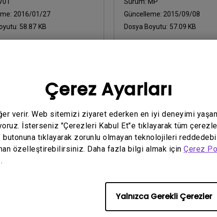
V01
Sürüm:
MP
eme:
2016/01/27
Güncelleme:
2015/09/08
oyutu:
58.87 KB
Dosya Boyutu:
57.09 KB
İndir
Çerez Ayarları
yazılımların herhangi birini kullanarak,
Son Kullanıcı Lisans Sözle
eğer verir. Web sitemizi ziyaret ederken en iyi deneyimi yaşa
yoruz. İsterseniz "Çerezleri Kabul Et"e tıklayarak tüm çerezle
" butonuna tıklayarak zorunlu olmayan teknolojileri reddedebi
man özelleştirebilirsiniz. Daha fazla bilgi almak için
Çerez Po
.
Yalnızca Gerekli Çerezler