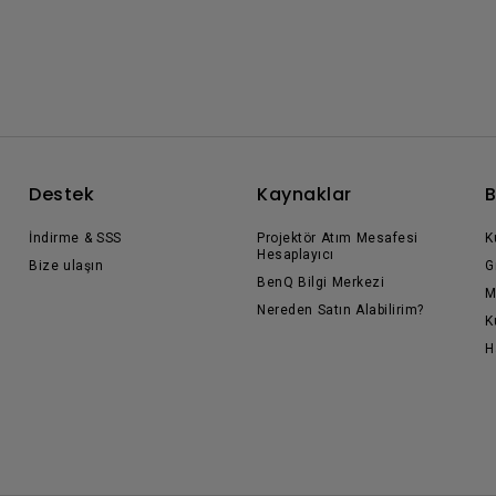
Destek
Kaynaklar
B
İndirme & SSS
Projektör Atım Mesafesi
K
Hesaplayıcı
Bize ulaşın
G
BenQ Bilgi Merkezi
M
Nereden Satın Alabilirim?
K
H