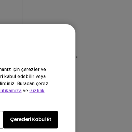
şmesi
şartlarımızı kabul etmiş olursunuz.
manız için çerezler ve
ri kabul edebilir veya
lirsiniz. Buradan çerez
litikamıza
ve
Gizlilik
Çerezleri Kabul Et