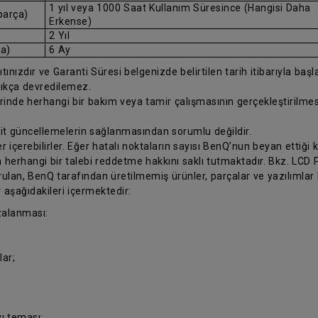
1 yıl veya 1000 Saat Kullanım Süresince (Hangisi Daha
parça)
Erkense)
2 Yıl
ça)
6 Ay
ınızdır ve Garanti Süresi belgenizde belirtilen tarih itibarıyla başlar.
ıkça devredilemez.
erinde herhangi bir bakım veya tamir çalışmasının gerçekleştirilm
 ait güncellemelerin sağlanmasından sorumlu değildir.
 içerebilirler. Eğer hatalı noktaların sayısı BenQ’nun beyan ettiği k
 herhangi bir talebi reddetme hakkını saklı tutmaktadır. Bkz. LCD Pi
ulan, BenQ tarafından üretilmemiş ürünler, parçalar ve yazılımlar
 aşağıdakileri içermektedir:
zalanması:
ar;
ı teması;