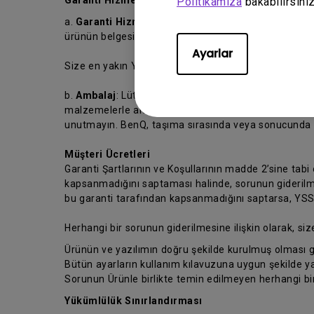
Garanti Hizmeti Almak İçin.
Politikamıza
bakabilirsiniz
a.
Garanti Hizmeti
: Garanti hizmeti almak için, ürün
ürünün belgesini de koymayı unutmayın.
Ayarlar
Size en yakın YSS’yi bulmak için lütfen
https://www.
b.
Ambalaj
: Lütfen Ürünün taşıma sırasında hasar gö
malzemelerle ambalajlayınız. Satınalma belgenizin 
unutmayın. BenQ, taşıma sırasında veya sonucunda m
Müşteri Ücretleri
Garanti Şartlarının ve Koşullarının madde 2’sine tabi
kapsanmadığını saptaması halinde, sorunun giderilmes
bu garanti tarafından kapsanmadığını saptarsa, YSS’ni
Herhangi bir sorunun giderilmesine ilişkin olarak, siz
Ürünün ve yazılımın doğru şekilde kurulmuş olması g
Bütün ayarların kullanım kılavuzuna uygun şekilde ya
Sorunun Ürünle birlikte temin edilmeyen herhangi b
Yükümlülük Sınırlandırması