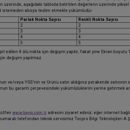
 üzerinde, aşağıdaki tabloda belirtilen değerlerin üzerinde piksel h
et istemeden alıcıya teslim etmekle yükümlüdür.
Parlak Nokta Sayısı
Renkli Nokta Sayısı
2
2
3
3
4
4
5
5
 edilen 4 ölü nokta için değişim yapılır, fakat yine Ekran boyutu 1
için değişim yapılmaz.
 ve/veya YSS’nin ve Ürünü satın aldığınız perakende satıcının siz
’nun bu garanti çerçevesindeki yükümlülüklerini yerine getirmek a
 lütfen
www.benq.com.tr
adresini ziyaret ediniz; eğer internet bağla
umaralı telefondan teknik servisimiz Tecpro Bilgi Teknolojileri A.Ş'