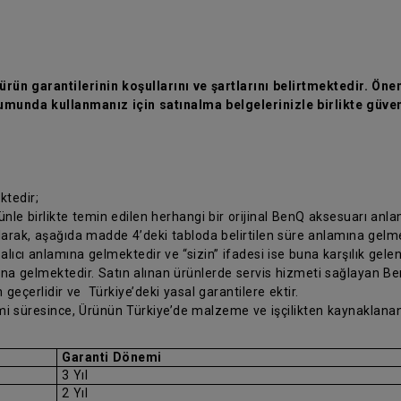
rün garantilerinin koşullarını ve şartlarını belirtmektedir. Önem
munda kullanmanız için satınalma belgelerinizle birlikte güven
ktedir;
rünle birlikte temin edilen herhangi bir orijinal BenQ aksesuarı anl
olarak, aşağıda madde 4’deki tabloda belirtilen süre anlamına gelm
 alıcı anlamına gelmektedir ve “sizin” ifadesi ise buna karşılık gele
ına gelmektedir. Satın alınan ürünlerde servis hizmeti sağlayan Ben
 geçerlidir ve Türkiye’deki yasal garantilere ektir.
nemi süresince, Ürünün Türkiye’de malzeme ve işçilikten kaynaklanan
Garanti Dönemi
3 Yıl
2 Yıl