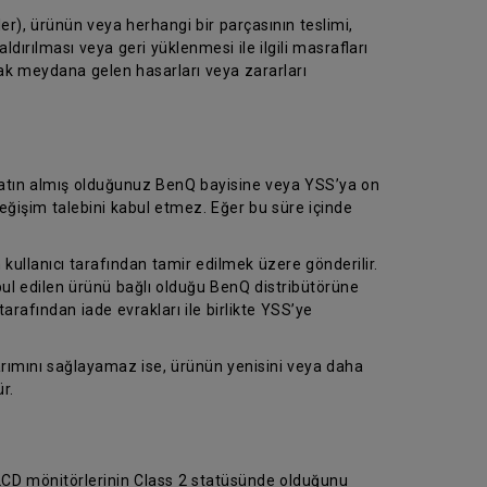
er), ürünün veya herhangi bir parçasının teslimi,
dırılması veya geri yüklenmesi ile ilgili masrafları
rak meydana gelen hasarları veya zararları
 satın almış olduğunuz BenQ bayisine veya YSS’ya on
eğişim talebini kabul etmez. Eğer bu süre içinde
 kullanıcı tarafından tamir edilmek üzere gönderilir.
abul edilen ürünü bağlı olduğu BenQ distribütörüne
tarafından iade evrakları ile birlikte YSS’ye
arımını sağlayamaz ise, ürünün yenisini veya daha
r.
 LCD mönitörlerinin Class 2 statüsünde olduğunu