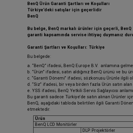
BenQ Ürün Garanti Şartları ve Koşulları
Türkiye’deki satışlar için geçerlidir
BenQ
Bu belge, BenQ markalı ürünler için geçerli, BenQ ü
garanti kapsamında servise ihtiyaç duymanız duru
Garanti Şartları ve Koşulları: Türkiye
Bu belgede:
a. “BenQ” ifadesi, BenQ Europe B.V. anlamına gelme
b. “Ürün” ifadesi, satın aldığınız BenQ ürünü ve bu ü
c. “Garanti Dönemi” ifadesi, sözkonusu Ürünle ilgili 
d. “Siz” ifadesi, bir veya birden fazla Ürün satın alan
e. YSS ifadesi, BenQ Yetkili Servis Sağlayıcısı anlam
Bu garanti sadece Türkiye’de satın alınan Ürünler için
BenQ, aşağıdaki tabloda belirtilen ilgili Garanti Dö
etmektedir.
Ürün
BenQ LCD Monitörler
DLP Projektörler