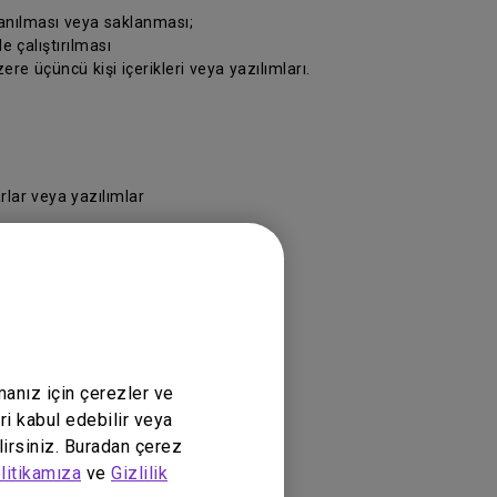
lanılması veya saklanması;
e çalıştırılması
re üçüncü kişi içerikleri veya yazılımları.
rlar veya yazılımlar
ükte olan yasalara göre yürütülecektir.
manız için çerezler ve
ri kabul edebilir veya
lirsiniz. Buradan çerez
litikamıza
ve
Gizlilik