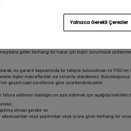
.
ü tamir için bir BenQ Yetkili Servis Sağlayıcısına (YSS) gönderin ve
Yalnızca Gerekli Çerezler
benq.com/tr-tr/support/repair-service/repair-center.html
adresini
rebileceğini dikkate alınız. Orijinal ambalaj malzemesiyle veya Ü
kopyasını koymayı
eydana gelen herhangi bir hasar için hiçbir sorumluluk üstlenmey
 olarak, bu garanti kapsamında bir talepte bulunulması ve YSS’nin Ü
ine ilişkin masraflardan siz sorumlu olacaksınız. Bulunduğunuz yer
n geçerli saat ücretlerine göre ücretlendirilecektir.
e fatura edilmesi olasılığını en aza indirmek için aşağıda belirtilen
erekir;
pılmış olması gerekir ve
ir aksesuardan veya yazılımdan veya ürüne giren herhangi bir vir