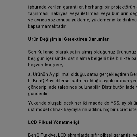
İşburada verilen garantiler, herhangi bir projektörün
taşınması, nakliyesi veya iletilmesi veya bunların değ
ve ayrıca sözkonusu yükleme, yüklemenin kaldırılması
kapsamamaktadır.
Ürün Değişimini Gerektiren Durumlar
Son Kullanıcı olarak satın almış olduğunuz ürününüz
beş gün içerisinde, satın alma belgeniz ile birlikte
başvurulmuş ise;
a. Ürünün Ayıplı mal olduğu, satışı gerçekleştiren Be
b. BenQ Bayi dilerse, satmış olduğu ayıplı ürünün yer
gönderip iade talebinde bulunabilir. Distribütör, iade 
gönderilir.
Yukarıda oluşabilecek her iki madde de YSS, ayıplı 
üst model olmak kaydıyla muadilini, hiç bir ücret is
LCD Piksel Yönetmeliği
BenQ Türkiye, LCD ekranlarda sıfır piksel garantisi 