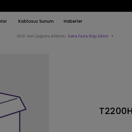
nlar
Kablosuz Sunum
Haberler
GV31 Geri Çağırma Bildirimi
Daha Fazla Bilgi Edinin
Trend Olan Kelimeye Göre
Trend Olan Kelimeye Göre
Kurumsal Projektörü 
4K(3840x2160)
4K UHD (3840×2160)
Simulasyon Projekt
HDR ile
Kısa Atım
SmartEco Projektör
21：9 Ultra geniş
2B, Dikey／Yatay Keystone
Golf Simülatörü
USB-C
LED
Toplantı Odası Pro
T2200
Thunderbolt
Lazer
P3
Android TV ile