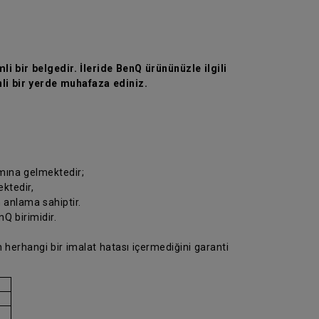
li bir belgedir. İleride BenQ ürününüzle ilgili
li bir yerde muhafaza ediniz.
amına gelmektedir;
ektedir,
n anlama sahiptir.
Q birimidir.
 herhangi bir imalat hatası içermediğini garanti