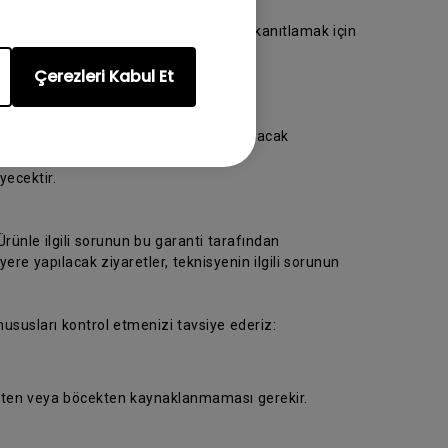
ya götürün. Lütfen satın alma tarihini kanıtlamak için
Çerezleri Kabul Et
 ziyaret edin.
rünün hasarsız teslim alınmasını sağlayacak
ecektir.
rünle ilgili sorunun bu garanti tarafından
e yapılacak ziyaretler, teknisyenin ilgili sorunun
 hususları kontrol etmenizi tavsiye ederiz:
üsten veya böcekten kaynaklanmaması gerekir.