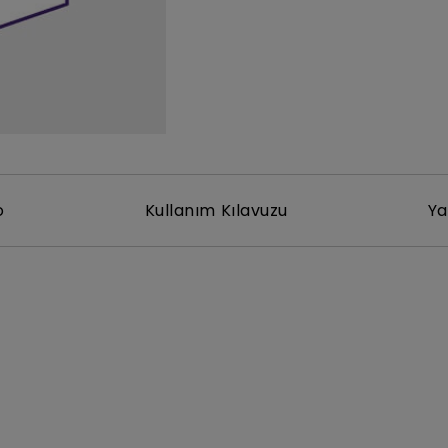
Yükseklik Ayarlı Stand ile
Düşük Giriş Gecikmesi ile
o
Kullanım Kılavuzu
Ya