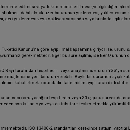
 demonte edilmesi veya tekrar monte edilmesi (ve ilgili diğer işleml
iştirilmesi dahil olmak üzer bir ürünün yüklenmesi, yüklemesinin kal
, geri yüklenmesi veya nakliyesi sırasında veya bunlarla ilgili ola
, Tüketici Kanunu’na göre ayıplı mal kapsamına giriyor ise, ürünü
 başvurmanız gerekmektedir. Eğer bu süre aşılmış ise BenQ ürünün d
nQ Bayi tarafından tespit edilir veya onaylanır ise, ürün YSS’ya son
ine müşterisine yeni bir ürün verebilir. Böyle bir durumda ayıplı k
talebini kabul etmek zorundadır. İade edilen ayıplı ürün distrübitör 
ürünün onarılamayacağını tespit eder veya 30 işgünü sürecinde on
temeden son kullanıcıya veya distribütöre teslim etmekle yükümlüdü
vermemektedir. ISO 13406-2 standartları gereğince satışını yaptığı