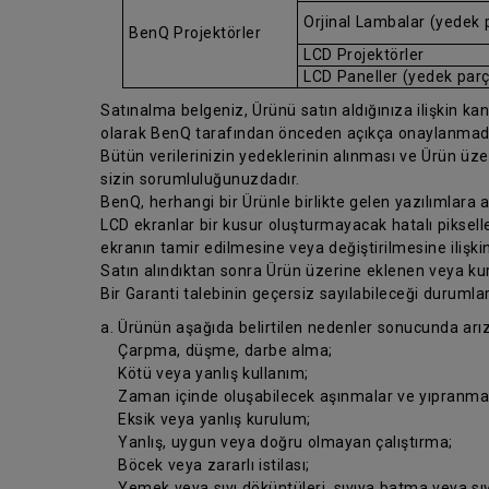
Orjinal Lambalar (yedek 
BenQ Projektörler
LCD Projektörler
LCD Paneller (yedek par
Satınalma belgeniz, Ürünü satın aldığınıza ilişkin kanıt
olarak BenQ tarafından önceden açıkça onaylanmad
Bütün verilerinizin yedeklerinin alınması ve Ürün üz
sizin sorumluluğunuzdadır.
BenQ, herhangi bir Ürünle birlikte gelen yazılımlara
LCD ekranlar bir kusur oluşturmayacak hatalı pikseller
ekranın tamir edilmesine veya değiştirilmesine ilişkin
Satın alındıktan sonra Ürün üzerine eklenen veya kur
Bir Garanti talebinin geçersiz sayılabileceği durumlar
a. Ürünün aşağıda belirtilen nedenler sonucunda arı
Çarpma, düşme, darbe alma;
Kötü veya yanlış kullanım;
Zaman içinde oluşabilecek aşınmalar ve yıpranmal
Eksik veya yanlış kurulum;
Yanlış, uygun veya doğru olmayan çalıştırma;
Böcek veya zararlı istilası;
Yemek veya sıvı döküntüleri, sıvıya batma veya sıv