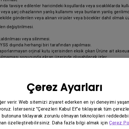
da tavsiye edilenler haricindeki koşullarda veya sıcaklıklarda kul
ya şarj cihazlarının yanlış kullanımı veya bunların yanlış gerilimd
şekilde gönderilen veya alınan virüsler veya böcekler dahil olmak üze
en değiştirilmesi.
ldırılması veya silinmesi.
 YSS dışında herhangi biri tarafından yapılması.
raporlanmayan orjinal kutu içerisinden eksik çıkan Ürüne ait akseua
anılmaması sonucunda ekran üzerinde oluşabilecek izler
 yanlış yapılması.
z ve BenQ arasındaki ilişki, Ürünü satın aldığınız Türkiye’de yürürl
Çerez Ayarları
belirtilen bilgileri hazırlayınız:
eğer verir. Web sitemizi ziyaret ederken en iyi deneyimi yaşa
ralarınız;
yoruz. İsterseniz "Çerezleri Kabul Et"e tıklayarak tüm çerezle
" butonuna tıklayarak zorunlu olmayan teknolojileri reddedebi
man özelleştirebilirsiniz. Daha fazla bilgi almak için
Çerez Po