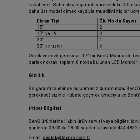
kabul eder. Satın alınan garanti sürecindeki LCD ekran
daha üst model olmak kaydıyla muadilini hiç bir ücr
Ekran Tipi
Ölü Nokta Sayısı
15”
2
17” ve 19
3
20”
4
22” ve üzeri
5
Örnek vermek gerekirse. 17” bir BenQ Monitörde tespit
parlak noktalı, toplam 6 nokta bulunan LCD Monitör 
Gizlilik
Bir garanti talebinde bulunmanız durumunda, BenQ’nun
gerekirse) sizinle irtibata geçmek amacıyla ve BenQ
İrtibat Bilgileri
BenQ ürünlerine ilişkin ürün servisi veya bilgileri için
günlerde 09:00 ile 18:00 saatleri arasında 444 4832 n
Email:
destek@tecpro.com.tr