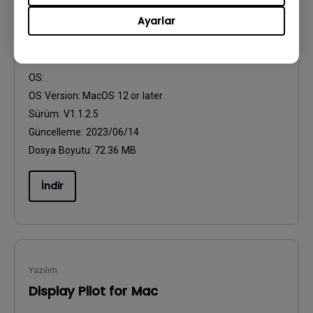
Ayarlar
Yazılım
Display Pilot for Mac
OS:
OS Version:
MacOS 12 or later
Sürüm:
V1.1.2.5
Güncelleme:
2023/06/14
Dosya Boyutu:
72.36 MB
İndir
Yazılım
Display Pilot for Mac