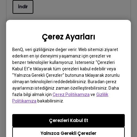
İndir
Çerez Ayarları
Yazılım
BenQ, veri gizliliğinize değer verir. Web sitemizi ziyaret
Display Pilot 2 Release Note
ederken en iyi deneyimi yaşamanız için çerezler ve
benzer teknolojiler kullanıyoruz. İsterseniz "Çerezleri
OS:
Windows
Kabul Et"e tıklayarak tüm çerezleri kabul edebilir veya
OS Version:
Windows 10/11
"Yalnızca Gerekli Çerezler" butonuna tıklayarak zorunlu
Sürüm:
V1.12.4.0
olmayan teknolojileri reddedebilirsiniz. Buradan çerez
ayarlarınızı istediğiniz zaman özelleştirebilirsiniz. Daha
Güncelleme:
2026/07/07
fazla bilgi almak için
Çerez Politikamıza
ve
Gizlilik
Dosya Boyutu:
51.83 KB
Politikamıza
bakabilirsiniz.
İndir
Çerezleri Kabul Et
Yalnızca Gerekli Çerezler