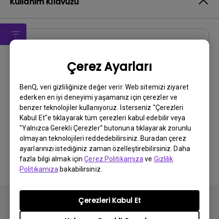
Kullanım Kılavuzu
Kullanıcı El Kitabı
Çerez Ayarları
Regulatory Statements
Güncelleme:
2026/08/07
BenQ, veri gizliliğinize değer verir. Web sitemizi ziyaret
ederken en iyi deneyimi yaşamanız için çerezler ve
Dil:
General
benzer teknolojiler kullanıyoruz. İsterseniz "Çerezleri
Dosya Boyutu:
752.9 KB
Kabul Et"e tıklayarak tüm çerezleri kabul edebilir veya
Sürüm:
"Yalnızca Gerekli Çerezler" butonuna tıklayarak zorunlu
olmayan teknolojileri reddedebilirsiniz. Buradan çerez
Önizleme
ayarlarınızı istediğiniz zaman özelleştirebilirsiniz. Daha
fazla bilgi almak için
Çerez Politikamıza
ve
Gizlilik
Politikamıza
bakabilirsiniz.
Çerezleri Kabul Et