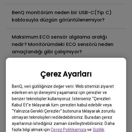
BenQ monitörüm neden bir USB-C(Tip C)
kablosuyla düzgün görüntülenemiyor?
Maksimum ECO sensör algılama aralığı
nedir? Monitörümdeki ECO sensörü neden
amaçlandığı gibi çalışmıyor?
Görüntü yapışması nedir ve bundan nasıl
Çerez Ayarları
kaçınılır veya ondan nasıl kurtuluruz?
BenQ, veri gizliliğinize değer verir. Web sitemizi ziyaret
Arka ışık sızıntısı veya arka ışık sızıntısı
ederken en iyi deneyimi yaşamanız için çerezler ve
benzer teknolojiler kullanıyoruz. İsterseniz "Çerezleri
nedir?
Kabul Et"e tıklayarak tüm çerezleri kabul edebilir veya
"Yalnızca Gerekli Çerezler" butonuna tıklayarak zorunlu
Monitörümde neden titreme var?
olmayan teknolojileri reddedebilirsiniz. Buradan çerez
ayarlarınızı istediğiniz zaman özelleştirebilirsiniz. Daha
fazla bilgi almak için
Çerez Politikamıza
ve
Gizlilik