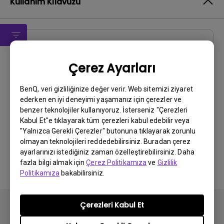
Kullanım Kılavuzu
Kullanıcı El Kitabı
Çerez Ayarları
Regulatory Statements
Güncelleme:
2026/08/07
BenQ, veri gizliliğinize değer verir. Web sitemizi ziyaret
ederken en iyi deneyimi yaşamanız için çerezler ve
Dil:
General
benzer teknolojiler kullanıyoruz. İsterseniz "Çerezleri
Dosya Boyutu:
752.9 KB
Kabul Et"e tıklayarak tüm çerezleri kabul edebilir veya
Sürüm:
"Yalnızca Gerekli Çerezler" butonuna tıklayarak zorunlu
olmayan teknolojileri reddedebilirsiniz. Buradan çerez
Önizleme
ayarlarınızı istediğiniz zaman özelleştirebilirsiniz. Daha
fazla bilgi almak için
Çerez Politikamıza
ve
Gizlilik
Politikamıza
bakabilirsiniz.
Çerezleri Kabul Et