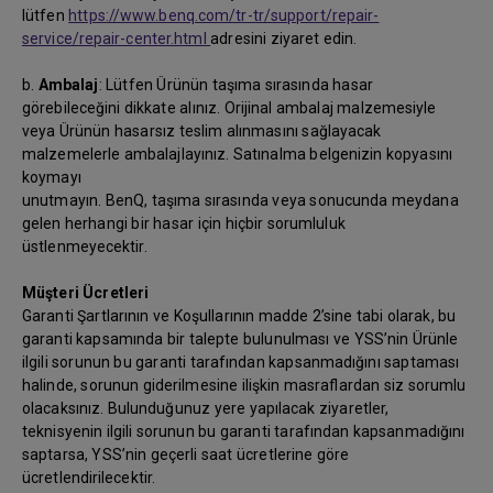
lütfen
https://www.benq.com/tr-tr/support/repair-
service/repair-center.html
adresini ziyaret edin.
b.
Ambalaj
: Lütfen Ürünün taşıma sırasında hasar
görebileceğini dikkate alınız. Orijinal ambalaj malzemesiyle
veya Ürünün hasarsız teslim alınmasını sağlayacak
malzemelerle ambalajlayınız. Satınalma belgenizin kopyasını
koymayı
unutmayın. BenQ, taşıma sırasında veya sonucunda meydana
gelen herhangi bir hasar için hiçbir sorumluluk
üstlenmeyecektir.
Müşteri Ücretleri
Garanti Şartlarının ve Koşullarının madde 2’sine tabi olarak, bu
garanti kapsamında bir talepte bulunulması ve YSS’nin Ürünle
ilgili sorunun bu garanti tarafından kapsanmadığını saptaması
halinde, sorunun giderilmesine ilişkin masraflardan siz sorumlu
olacaksınız. Bulunduğunuz yere yapılacak ziyaretler,
teknisyenin ilgili sorunun bu garanti tarafından kapsanmadığını
saptarsa, YSS’nin geçerli saat ücretlerine göre
ücretlendirilecektir.