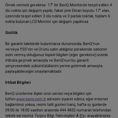
Örnek vermek gerekirse. 17” bir BenQ Monitörde tespit edilen 4
ölü nokta için değişim yapılır, fakat yine Ekran boyutu 17” olan,
üzerinde tespit edilen 3 ölü nokta ve 3 parlak noktalı, toplam 6
nokta bulunan LCD Monitör için değişim yapılmaz.
Gizlilik
Bir garanti talebinde bulunmanız durumunda, BenQ’nun
ve/veya YSS’nin ve Ürünü satın aldığınız perakende satıcının
sizin vermiş olduğunuz kişisel bilgileri (eğer gerekirse) sizinle
irtibata geçmek amacıyla ve BenQ’nun bu garanti
çerçevesindeki yükümlülüklerini yerine getirmek amacıyla
paylaşabileceğini onaylamaktadır.
İrtibat Bilgileri
BenQ ürünlerine ilişkin ürün servisi veya bilgileri için
lütfen
www.benq.com.tr
adresini ziyaret ediniz; eğer internet
bağlantınız yoksa, resmi tatil günleri hariç, hafta içi günlerde
09:00 ile 18:00 saatleri arasında 444 4832 numaralı telefondan
teknik servisimiz Tecpro Bilgi Teknolojileri A.Ş'yi arayabilirsiniz.