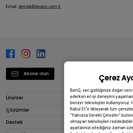
Email:
destek@tecpro.com.tr
Abone olun
Çerez Aya
BenQ, veri gizliliğinize değer veri
ederken en iyi deneyimi yaşamanı
Ürünler
benzer teknolojiler kullanıyoruz. 
Projektör
Kabul Et"e tıklayarak tüm çerezler
Çözümler
"Yalnızca Gerekli Çerezler" buton
Monitör
BenQ AQCOLOR Elçisi
Destek
olmayan teknolojileri reddedebili
ayarlarınızı istediğiniz zaman özel
Eye-Care Monitörler
İndirme & SSS