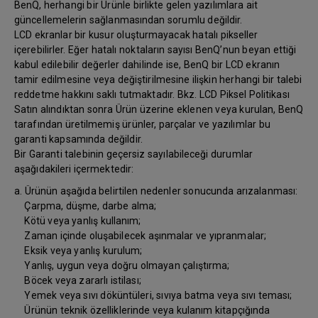
BenQ, herhangi bir Ürünle birlikte gelen yazılımlara ait
güncellemelerin sağlanmasından sorumlu değildir.
LCD ekranlar bir kusur oluşturmayacak hatalı pikseller
içerebilirler. Eğer hatalı noktaların sayısı BenQ’nun beyan ettiği
kabul edilebilir değerler dahilinde ise, BenQ bir LCD ekranın
tamir edilmesine veya değiştirilmesine ilişkin herhangi bir talebi
reddetme hakkını saklı tutmaktadır. Bkz. LCD Piksel Politikası
Satın alındıktan sonra Ürün üzerine eklenen veya kurulan, BenQ
tarafından üretilmemiş ürünler, parçalar ve yazılımlar bu
garanti kapsamında değildir.
Bir Garanti talebinin geçersiz sayılabileceği durumlar
aşağıdakileri içermektedir:
a. Ürünün aşağıda belirtilen nedenler sonucunda arızalanması:
Çarpma, düşme, darbe alma;
Kötü veya yanlış kullanım;
Zaman içinde oluşabilecek aşınmalar ve yıpranmalar;
Eksik veya yanlış kurulum;
Yanlış, uygun veya doğru olmayan çalıştırma;
Böcek veya zararlı istilası;
Yemek veya sıvı döküntüleri, sıvıya batma veya sıvı teması;
Ürünün teknik özelliklerinde veya kulanım kitapçığında