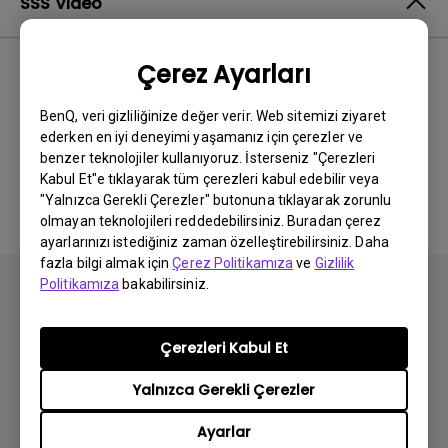
SSS Video
Çerez Ayarları
En Yeni
0 sonuçlar
BenQ, veri gizliliğinize değer verir. Web sitemizi ziyaret
ederken en iyi deneyimi yaşamanız için çerezler ve
benzer teknolojiler kullanıyoruz. İsterseniz "Çerezleri
İlgili video yok
Kabul Et"e tıklayarak tüm çerezleri kabul edebilir veya
"Yalnızca Gerekli Çerezler" butonuna tıklayarak zorunlu
olmayan teknolojileri reddedebilirsiniz. Buradan çerez
ayarlarınızı istediğiniz zaman özelleştirebilirsiniz. Daha
fazla bilgi almak için
Çerez Politikamıza
ve
Gizlilik
Politikamıza
bakabilirsiniz.
Çerezleri Kabul Et
Abone olun
Yalnızca Gerekli Çerezler
Ayarlar