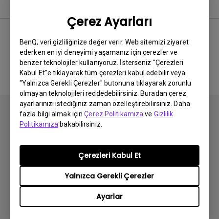
Kullanım Kılavuzu
Çerez Ayarları
BenQ, veri gizliliğinize değer verir. Web sitemizi ziyaret
ederken en iyi deneyimi yaşamanız için çerezler ve
İlgili El Kitabı bulunmuyor
benzer teknolojiler kullanıyoruz. İsterseniz "Çerezleri
Kabul Et"e tıklayarak tüm çerezleri kabul edebilir veya
"Yalnızca Gerekli Çerezler" butonuna tıklayarak zorunlu
olmayan teknolojileri reddedebilirsiniz. Buradan çerez
ayarlarınızı istediğiniz zaman özelleştirebilirsiniz. Daha
fazla bilgi almak için
Çerez Politikamıza
ve
Gizlilik
Politikamıza
bakabilirsiniz.
Abone olun
Çerezleri Kabul Et
Yalnızca Gerekli Çerezler
Ürünler
Ayarlar
Projektör
Çözümler