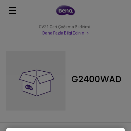
GV31 Geri Çağırma Bildirimi
Daha Fazla Bilgi Edinin
G2400WAD