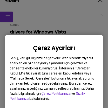
Yazılım
Sürücü
drivers for Windows Vista
OS:
WindowVista|WinXP
Çerez Ayarları
OS Version:
Sürüm:
2.0
BenQ, veri gizliliğinize değer verir. Web sitemizi ziyaret
Güncelleme:
2009/04/23
ederken en iyi deneyimi yaşamanız için çerezler ve
Dosya Boyutu:
213.19 KB
benzer teknolojiler kullanıyoruz. İsterseniz "Çerezleri
Kabul Et"e tıklayarak tüm çerezleri kabul edebilir veya
"Yalnızca Gerekli Çerezler" butonuna tıklayarak zorunlu
İndir
olmayan teknolojileri reddedebilirsiniz. Buradan çerez
ayarlarınızı istediğiniz zaman özelleştirebilirsiniz. Daha
fazla bilgi almak için
Çerez Politikamıza
ve
Gizlilik
Politikamıza
bakabilirsiniz.
Yukarıdaki yazılımların herhangi birini kullanarak,
Son
Kullanıcı Lisans Sözleşmesi
şartlarımızı kabul etmiş