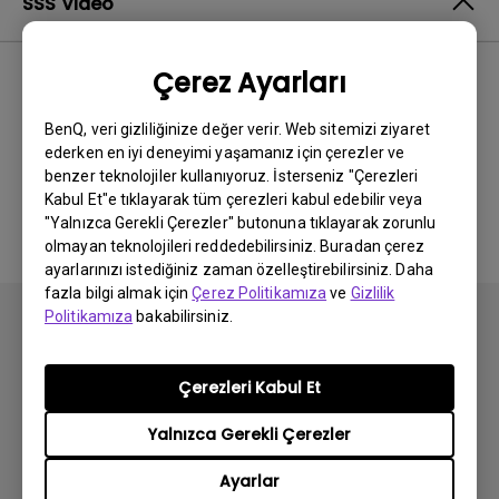
SSS Video
Çerez Ayarları
En Yeni
0 sonuçlar
BenQ, veri gizliliğinize değer verir. Web sitemizi ziyaret
ederken en iyi deneyimi yaşamanız için çerezler ve
benzer teknolojiler kullanıyoruz. İsterseniz "Çerezleri
İlgili video yok
Kabul Et"e tıklayarak tüm çerezleri kabul edebilir veya
"Yalnızca Gerekli Çerezler" butonuna tıklayarak zorunlu
olmayan teknolojileri reddedebilirsiniz. Buradan çerez
ayarlarınızı istediğiniz zaman özelleştirebilirsiniz. Daha
fazla bilgi almak için
Çerez Politikamıza
ve
Gizlilik
Politikamıza
bakabilirsiniz.
Çerezleri Kabul Et
Abone olun
Yalnızca Gerekli Çerezler
Ayarlar