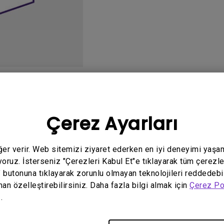
Yükseklik Ayarlı Stand ile
Düşük Giriş Gecikmesi ile
o
Kullanım Kılavuzu
Ya
Çerez Ayarları
eğer verir. Web sitemizi ziyaret ederken en iyi deneyimi yaşa
yoruz. İsterseniz "Çerezleri Kabul Et"e tıklayarak tüm çerezle
İlgili El Kitabı bulunmuyor
" butonuna tıklayarak zorunlu olmayan teknolojileri reddedebi
man özelleştirebilirsiniz. Daha fazla bilgi almak için
Çerez Po
.