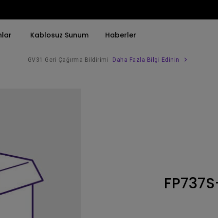
nlar
Kablosuz Sunum
Haberler
GV31 Geri Çağırma Bildirimi
Daha Fazla Bilgi Edinin
Trend Olan Kelimeye Göre
Trend Olan Kelimeye Göre
Kurumsal Projektörü 
4K(3840x2160)
4K UHD (3840×2160)
Simulasyon Projekt
HDR ile
Kısa Atım
SmartEco Projektör
21：9 Ultra geniş
2B, Dikey／Yatay Keystone
Golf Simülatörü
USB-C
LED
Toplantı Odası Pro
FP737S
Thunderbolt
Lazer
P3
Android TV ile