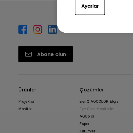
Ayarlar
Abone olun
Ürünler
Çözümler
Projektör
BenQ AQCOLOR Elçisi
Monitör
Eye-Care Monitörler
AQColor
Espor
Kurumsal