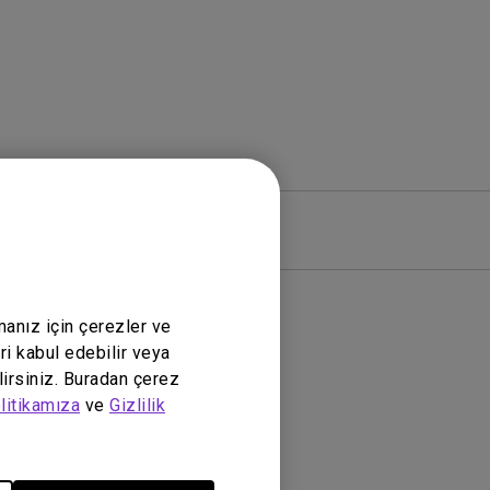
zılım
Garanti
manız için çerezler ve
ri kabul edebilir veya
lirsiniz. Buradan çerez
litikamıza
ve
Gizlilik