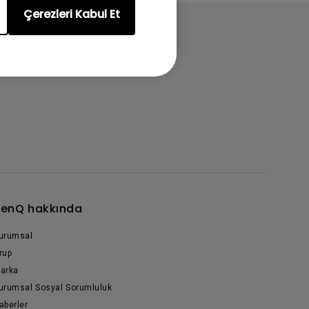
Çerezleri Kabul Et
enQ hakkında
urumsal
rup
arka
urumsal Sosyal Sorumluluk
aberler