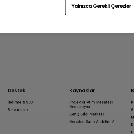
Yalnızca Gerekli Çerezler
Destek
Kaynaklar
B
İndirme & SSS
Projektör Atım Mesafesi
K
Hesaplayıcı
Bize ulaşın
G
BenQ Bilgi Merkezi
M
Nereden Satın Alabilirim?
K
H