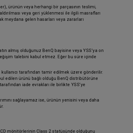
er), ürünün veya herhangi bir parçasının teslimi,
dırılması veya geri yüklenmesi ile ilgili masrafları
rak meydana gelen hasarları veya zararları
 satın almış olduğunuz BenQ bayisine veya YSS’ya on
eğişim talebini kabul etmez. Eğer bu süre içinde
 kullanıcı tarafından tamir edilmek üzere gönderilir.
abul edilen ürünü bağlı olduğu BenQ distribütörüne
tarafından iade evrakları ile birlikte YSS’ye
arımını sağlayamaz ise, ürünün yenisini veya daha
r.
 LCD mönitörlerinin Class 2 statüsünde olduğunu