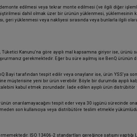
 demonte edilmesi veya tekrar monte edilmesi (ve ilgili diğer işleml
iştirilmesi dahil olmak üzer bir ürünün yüklenmesi, yüklemesinin kal
, geri yüklenmesi veya nakliyesi sırasında veya bunlarla ilgili ola
, Tüketici Kanunu’na göre ayıplı mal kapsamına giriyor ise, ürünü
 başvurmanız gerekmektedir. Eğer bu süre aşılmış ise BenQ ürünün d
nQ Bayi tarafından tespit edilir veya onaylanır ise, ürün YSS’ya son
ine müşterisine yeni bir ürün verebilir. Böyle bir durumda ayıplı k
talebini kabul etmek zorundadır. İade edilen ayıplı ürün distrübitör 
ürünün onarılamayacağını tespit eder veya 30 işgünü sürecinde on
temeden son kullanıcıya veya distribütöre teslim etmekle yükümlüdü
vermemektedir. ISO 13406-2 standartları gereğince satışını yaptığı