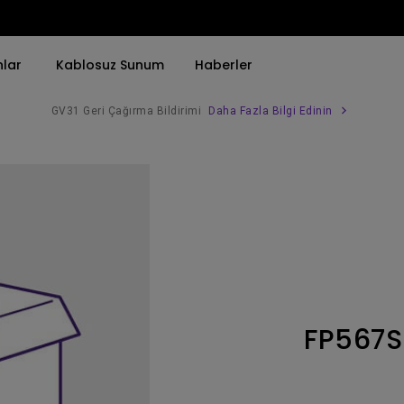
nlar
Kablosuz Sunum
Haberler
GV31 Geri Çağırma Bildirimi
Daha Fazla Bilgi Edinin
Trend Olan Kelimeye Göre
Trend Olan Kelimeye Göre
Kurumsal Projektörü 
4K(3840x2160)
4K UHD (3840×2160)
Simulasyon Projekt
HDR ile
Kısa Atım
SmartEco Projektör
21：9 Ultra geniş
2B, Dikey／Yatay Keystone
Golf Simülatörü
USB-C
LED
Toplantı Odası Pro
FP567S
Thunderbolt
Lazer
P3
Android TV ile