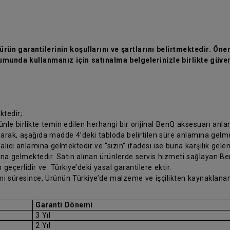
rün garantilerinin koşullarını ve şartlarını belirtmektedir. Önem
munda kullanmanız için satınalma belgelerinizle birlikte güven
ktedir;
rünle birlikte temin edilen herhangi bir orijinal BenQ aksesuarı anl
olarak, aşağıda madde 4’deki tabloda belirtilen süre anlamına gelm
 alıcı anlamına gelmektedir ve “sizin” ifadesi ise buna karşılık gele
ına gelmektedir. Satın alınan ürünlerde servis hizmeti sağlayan Ben
 geçerlidir ve Türkiye’deki yasal garantilere ektir.
nemi süresince, Ürünün Türkiye’de malzeme ve işçilikten kaynaklanan
Garanti Dönemi
3 Yıl
2 Yıl