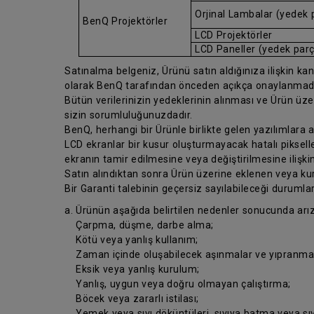
Orjinal Lambalar (yedek 
BenQ Projektörler
LCD Projektörler
LCD Paneller (yedek par
Satınalma belgeniz, Ürünü satın aldığınıza ilişkin kanıt
olarak BenQ tarafından önceden açıkça onaylanmad
Bütün verilerinizin yedeklerinin alınması ve Ürün üz
sizin sorumluluğunuzdadır.
BenQ, herhangi bir Ürünle birlikte gelen yazılımlara
LCD ekranlar bir kusur oluşturmayacak hatalı pikseller
ekranın tamir edilmesine veya değiştirilmesine ilişkin
Satın alındıktan sonra Ürün üzerine eklenen veya kur
Bir Garanti talebinin geçersiz sayılabileceği durumlar
a. Ürünün aşağıda belirtilen nedenler sonucunda arı
Çarpma, düşme, darbe alma;
Kötü veya yanlış kullanım;
Zaman içinde oluşabilecek aşınmalar ve yıpranmal
Eksik veya yanlış kurulum;
Yanlış, uygun veya doğru olmayan çalıştırma;
Böcek veya zararlı istilası;
Yemek veya sıvı döküntüleri, sıvıya batma veya sıv