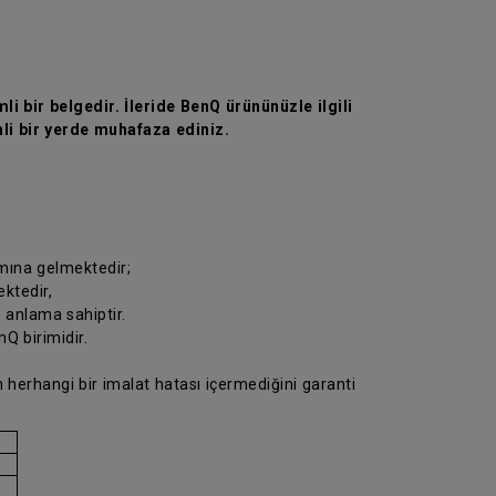
li bir belgedir. İleride BenQ ürününüzle ilgili
li bir yerde muhafaza ediniz.
amına gelmektedir;
ektedir,
n anlama sahiptir.
Q birimidir.
 herhangi bir imalat hatası içermediğini garanti