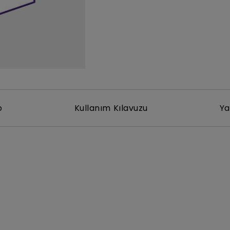
Yükseklik Ayarlı Stand ile
Düşük Giriş Gecikmesi ile
o
Kullanım Kılavuzu
Ya