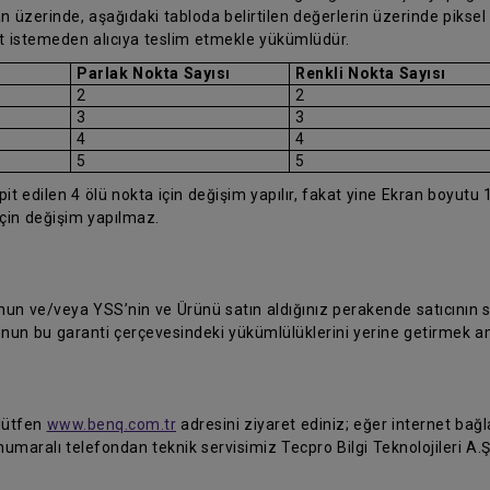
 üzerinde, aşağıdaki tabloda belirtilen değerlerin üzerinde piksel h
et istemeden alıcıya teslim etmekle yükümlüdür.
Parlak Nokta Sayısı
Renkli Nokta Sayısı
2
2
3
3
4
4
5
5
 edilen 4 ölü nokta için değişim yapılır, fakat yine Ekran boyutu 1
için değişim yapılmaz.
 ve/veya YSS’nin ve Ürünü satın aldığınız perakende satıcının siz
’nun bu garanti çerçevesindeki yükümlülüklerini yerine getirmek a
 lütfen
www.benq.com.tr
adresini ziyaret ediniz; eğer internet bağla
umaralı telefondan teknik servisimiz Tecpro Bilgi Teknolojileri A.Ş'