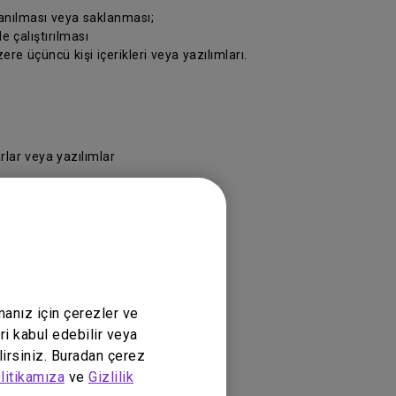
lanılması veya saklanması;
e çalıştırılması
re üçüncü kişi içerikleri veya yazılımları.
rlar veya yazılımlar
ükte olan yasalara göre yürütülecektir.
manız için çerezler ve
ri kabul edebilir veya
lirsiniz. Buradan çerez
litikamıza
ve
Gizlilik