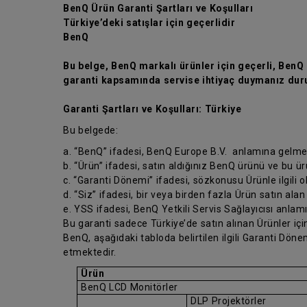
BenQ Ürün Garanti Şartları ve Koşulları
Türkiye’deki satışlar için geçerlidir
BenQ
Bu belge, BenQ markalı ürünler için geçerli, BenQ ü
garanti kapsamında servise ihtiyaç duymanız duru
Garanti Şartları ve Koşulları: Türkiye
Bu belgede:
a. “BenQ” ifadesi, BenQ Europe B.V. anlamına gelme
b. “Ürün” ifadesi, satın aldığınız BenQ ürünü ve bu ü
c. “Garanti Dönemi” ifadesi, sözkonusu Ürünle ilgili 
d. “Siz” ifadesi, bir veya birden fazla Ürün satın alan
e. YSS ifadesi, BenQ Yetkili Servis Sağlayıcısı anlam
Bu garanti sadece Türkiye’de satın alınan Ürünler için
BenQ, aşağıdaki tabloda belirtilen ilgili Garanti Dö
etmektedir.
Ürün
BenQ LCD Monitörler
DLP Projektörler