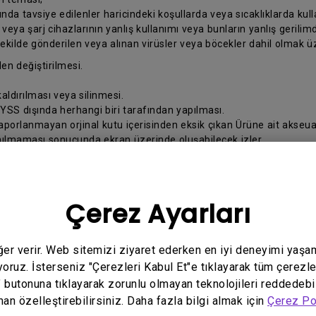
da tavsiye edilenler haricindeki koşullarda veya sıcaklıklarda kul
ya şarj cihazlarının yanlış kullanımı veya bunların yanlış gerilimd
şekilde gönderilen veya alınan virüsler veya böcekler dahil olmak üze
en değiştirilmesi.
ldırılması veya silinmesi.
 YSS dışında herhangi biri tarafından yapılması.
raporlanmayan orjinal kutu içerisinden eksik çıkan Ürüne ait akseua
anılmaması sonucunda ekran üzerinde oluşabilecek izler
 yanlış yapılması.
z ve BenQ arasındaki ilişki, Ürünü satın aldığınız Türkiye’de yürürl
Çerez Ayarları
belirtilen bilgileri hazırlayınız:
eğer verir. Web sitemizi ziyaret ederken en iyi deneyimi yaşa
ralarınız;
yoruz. İsterseniz "Çerezleri Kabul Et"e tıklayarak tüm çerezle
" butonuna tıklayarak zorunlu olmayan teknolojileri reddedebi
man özelleştirebilirsiniz. Daha fazla bilgi almak için
Çerez Po