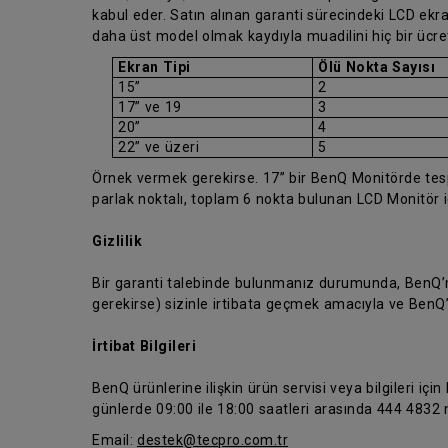
kabul eder. Satın alınan garanti sürecindeki LCD ekran
daha üst model olmak kaydıyla muadilini hiç bir ücr
Ekran Tipi
Ölü Nokta Sayısı
15”
2
17” ve 19
3
20”
4
22” ve üzeri
5
Örnek vermek gerekirse. 17” bir BenQ Monitörde tespit
parlak noktalı, toplam 6 nokta bulunan LCD Monitör 
Gizlilik
Bir garanti talebinde bulunmanız durumunda, BenQ’nun
gerekirse) sizinle irtibata geçmek amacıyla ve BenQ
İrtibat Bilgileri
BenQ ürünlerine ilişkin ürün servisi veya bilgileri için
günlerde 09:00 ile 18:00 saatleri arasında 444 4832 n
Email:
destek@tecpro.com.tr