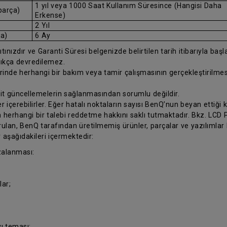
1 yıl veya 1000 Saat Kullanım Süresince (Hangisi Daha
parça)
Erkense)
2 Yıl
ça)
6 Ay
ınızdır ve Garanti Süresi belgenizde belirtilen tarih itibarıyla başlar.
ıkça devredilemez.
erinde herhangi bir bakım veya tamir çalışmasının gerçekleştirilm
 ait güncellemelerin sağlanmasından sorumlu değildir.
 içerebilirler. Eğer hatalı noktaların sayısı BenQ’nun beyan ettiği k
 herhangi bir talebi reddetme hakkını saklı tutmaktadır. Bkz. LCD Pi
ulan, BenQ tarafından üretilmemiş ürünler, parçalar ve yazılımlar
 aşağıdakileri içermektedir:
zalanması:
ar;
ı teması;