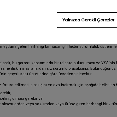
.
ü tamir için bir BenQ Yetkili Servis Sağlayıcısına (YSS) gönderin ve
Yalnızca Gerekli Çerezler
benq.com/tr-tr/support/repair-service/repair-center.html
adresini
rebileceğini dikkate alınız. Orijinal ambalaj malzemesiyle veya Ü
kopyasını koymayı
eydana gelen herhangi bir hasar için hiçbir sorumluluk üstlenmey
 olarak, bu garanti kapsamında bir talepte bulunulması ve YSS’nin Ü
ine ilişkin masraflardan siz sorumlu olacaksınız. Bulunduğunuz yer
n geçerli saat ücretlerine göre ücretlendirilecektir.
e fatura edilmesi olasılığını en aza indirmek için aşağıda belirtilen
erekir;
pılmış olması gerekir ve
ir aksesuardan veya yazılımdan veya ürüne giren herhangi bir vir