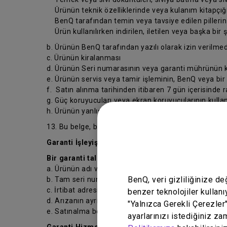
Ürünün teknik özelliklerinde veya kulanım kitapçığın
BenQ tarafından temin veya tavsiye edilen pillerin ve
Ürün kullanılırken indirilen, iletilen veya başka bir 
b. Ürünün BenQ tarafından yazılı olarak izin verilmed
c. Ürünün kiralanması
d. Ürünün Seri numarasının veya garanti mührünün ka
e. Ürünün servis veya tamir işleminin, BenQ veya bir
f. Satın alınma tarihinden itibaren 7 gün içerisinde 
g. Güç koruyucuları veya ekran koruyucularının kull
h. Ürünün yanlış kullanılması veya normal ayarlarının
13. Bu belge, bu belgenin ilgili olduğu sözleşme ve si
Garanti İşleyişi
Bir garanti talebi başlatmadan önce, lütfen aşağıda 
a. Ürünün adı veya model numarası;
BenQ, veri gizliliğinize d
b. Tam seri numarası;
c. İrtibat adresiniz, e-postanız, telefon ve faks numa
benzer teknolojiler kullanı
d. Arızanın ayrıntılı açıklaması ve
"Yalnızca Gerekli Çerezler
e. Satınalma belgesi.
ayarlarınızı istediğiniz za