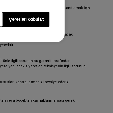
ya götürün. Lütfen satın alma tarihini kanıtlamak için
Çerezleri Kabul Et
 ziyaret edin.
rünün hasarsız teslim alınmasını sağlayacak
ecektir.
rünle ilgili sorunun bu garanti tarafından
e yapılacak ziyaretler, teknisyenin ilgili sorunun
 hususları kontrol etmenizi tavsiye ederiz:
üsten veya böcekten kaynaklanmaması gerekir.