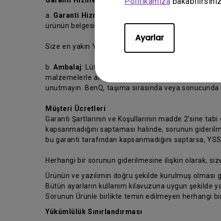
Garanti Hizmeti Almak İçin.
Politikamıza
bakabilirsiniz
a.
Garanti Hizmeti
: Garanti hizmeti almak için, ürün
ürünün belgesini de koymayı unutmayın.
Ayarlar
Size en yakın YSS’yi bulmak için lütfen
https://www.
b.
Ambalaj
: Lütfen Ürünün taşıma sırasında hasar gö
malzemelerle ambalajlayınız. Satınalma belgenizin 
unutmayın. BenQ, taşıma sırasında veya sonucunda m
Müşteri Ücretleri
Garanti Şartlarının ve Koşullarının madde 2’sine tabi
kapsanmadığını saptaması halinde, sorunun giderilmes
bu garanti tarafından kapsanmadığını saptarsa, YSS’ni
Herhangi bir sorunun giderilmesine ilişkin olarak, siz
Ürünün ve yazılımın doğru şekilde kurulmuş olması g
Bütün ayarların kullanım kılavuzuna uygun şekilde ya
Sorunun Ürünle birlikte temin edilmeyen herhangi b
Yükümlülük Sınırlandırması