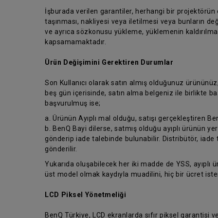
İşburada verilen garantiler, herhangi bir projektörün
taşınması, nakliyesi veya iletilmesi veya bunların değ
ve ayrıca sözkonusu yükleme, yüklemenin kaldırılması
kapsamamaktadır.
Ürün Değişimini Gerektiren Durumlar
Son Kullanıcı olarak satın almış olduğunuz ürününüz
beş gün içerisinde, satın alma belgeniz ile birlikte
başvurulmuş ise;
a. Ürünün Ayıplı mal olduğu, satışı gerçekleştiren Be
b. BenQ Bayi dilerse, satmış olduğu ayıplı ürünün yer
gönderip iade talebinde bulunabilir. Distribütör, iade 
gönderilir.
Yukarıda oluşabilecek her iki madde de YSS, ayıplı 
üst model olmak kaydıyla muadilini, hiç bir ücret is
LCD Piksel Yönetmeliği
BenQ Türkiye, LCD ekranlarda sıfır piksel garantisi 