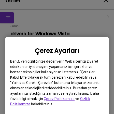
Yazılım
Sürücü
drivers for Windows Vista
OS:
WinXP-X64
Çerez Ayarları
OS Version:
Sürüm:
Rev0
BenQ, veri gizliliğinize değer verir. Web sitemizi ziyaret
Güncelleme:
2006/12/28
ederken en iyi deneyimi yaşamanız için çerezler ve
Dosya Boyutu:
57.01 KB
benzer teknolojiler kullanıyoruz. İsterseniz "Çerezleri
Kabul Et"e tıklayarak tüm çerezleri kabul edebilir veya
"Yalnızca Gerekli Çerezler" butonuna tıklayarak zorunlu
İndir
olmayan teknolojileri reddedebilirsiniz. Buradan çerez
ayarlarınızı istediğiniz zaman özelleştirebilirsiniz. Daha
fazla bilgi almak için
Çerez Politikamıza
ve
Gizlilik
Politikamıza
bakabilirsiniz.
Yukarıdaki yazılımların herhangi birini kullanarak,
Son
Kullanıcı Lisans Sözleşmesi
şartlarımızı kabul etmiş