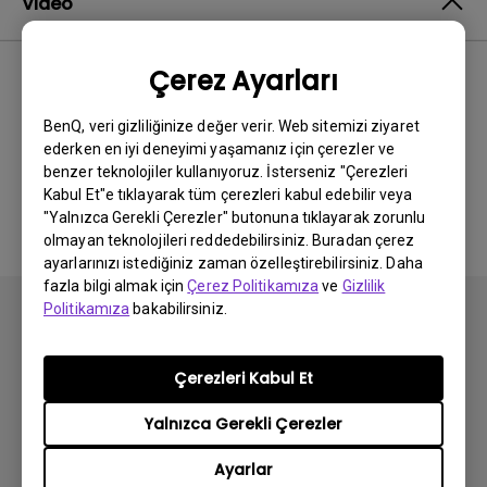
Video
Çerez Ayarları
En Yeni
0 sonuçlar
BenQ, veri gizliliğinize değer verir. Web sitemizi ziyaret
ederken en iyi deneyimi yaşamanız için çerezler ve
benzer teknolojiler kullanıyoruz. İsterseniz "Çerezleri
İlgili video yok
Kabul Et"e tıklayarak tüm çerezleri kabul edebilir veya
"Yalnızca Gerekli Çerezler" butonuna tıklayarak zorunlu
olmayan teknolojileri reddedebilirsiniz. Buradan çerez
ayarlarınızı istediğiniz zaman özelleştirebilirsiniz. Daha
fazla bilgi almak için
Çerez Politikamıza
ve
Gizlilik
Politikamıza
bakabilirsiniz.
Çerezleri Kabul Et
Abone olun
Yalnızca Gerekli Çerezler
Ayarlar