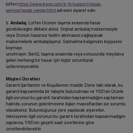
lütfen
https://www.benq.com/tr-tr/support/repair-
service/repair-center.html
adresini ziyaret edin.
b.
Ambalaj
: Lütfen Ürünün taşıma sırasında hasar
görebileceğini dikkate alınız. Orijinal ambalaj malzemesiyle
veya Ürünün hasarsız teslim alınmasını sağlayacak
malzemelerle ambalajlayınız. Satınalma belgenizin kopyasını
koymayı
unutmayın. BenQ, taşıma sırasında veya sonucunda meydana
gelen herhangi bir hasar için hiçbir sorumluluk
üstlenmeyecektir.
Müşteri Ücretleri
Garanti Şartlarının ve Koşullarının madde 2’sine tabi olarak, bu
garanti kapsamında bir talepte bulunulması ve YSS’nin Ürünle
ilgili sorunun bu garanti tarafından kapsanmadığını saptaması
halinde, sorunun giderilmesine ilişkin masraflardan siz sorumlu
olacaksınız. Bulunduğunuz yere yapılacak ziyaretler,
teknisyenin ilgili sorunun bu garanti tarafından kapsanmadığını
saptarsa, YSS’nin geçerli saat ücretlerine göre
ücretlendirilecektir.