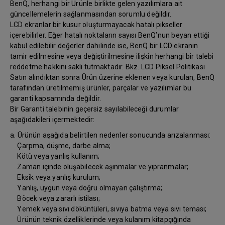
BenQ, herhangi bir Ürünle birlikte gelen yazılımlara ait
güncellemelerin sağlanmasından sorumlu değildir.
LCD ekranlar bir kusur oluşturmayacak hatalı pikseller
içerebilirler. Eğer hatalı noktaların sayısı BenQ’nun beyan ettiği
kabul edilebilir değerler dahilinde ise, BenQ bir LCD ekranın
tamir edilmesine veya değiştirilmesine ilişkin herhangi bir talebi
reddetme hakkını saklı tutmaktadır. Bkz. LCD Piksel Politikası
Satın alındıktan sonra Ürün üzerine eklenen veya kurulan, BenQ
tarafından üretilmemiş ürünler, parçalar ve yazılımlar bu
garanti kapsamında değildir.
Bir Garanti talebinin geçersiz sayılabileceği durumlar
aşağıdakileri içermektedir:
a. Ürünün aşağıda belirtilen nedenler sonucunda arızalanması:
Çarpma, düşme, darbe alma;
Kötü veya yanlış kullanım;
Zaman içinde oluşabilecek aşınmalar ve yıpranmalar;
Eksik veya yanlış kurulum;
Yanlış, uygun veya doğru olmayan çalıştırma;
Böcek veya zararlı istilası;
Yemek veya sıvı döküntüleri, sıvıya batma veya sıvı teması;
Ürünün teknik özelliklerinde veya kulanım kitapçığında