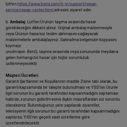
lütfen
https://www.benq.com/tr-tr/support/repair-
service/repair-center.html
adresini ziyaret edin.
b.
Ambalaj
: Lütfen Ürünün taşıma sırasında hasar
görebileceğini dikkate alınız. Orijinal ambalaj malzemesiyle
veya Ürünün hasarsız teslim alınmasını sağlayacak
malzemelerle ambalajlayınız. Satınalma belgenizin kopyasını
koymayı
unutmayın. BenQ, taşıma sırasında veya sonucunda meydana
gelen herhangi bir hasar için hiçbir sorumluluk
üstlenmeyecektir.
Müşteri Ücretleri
Garanti Şartlarının ve Koşullarının madde 2’sine tabi olarak, bu
garanti kapsamında bir talepte bulunulması ve YSS’nin Ürünle
ilgili sorunun bu garanti tarafından kapsanmadığını saptaması
halinde, sorunun giderilmesine ilişkin masraflardan siz sorumlu
olacaksınız. Bulunduğunuz yere yapılacak ziyaretler,
teknisyenin ilgili sorunun bu garanti tarafından kapsanmadığını
saptarsa, YSS’nin geçerli saat ücretlerine göre
ücretlendirilecektir.