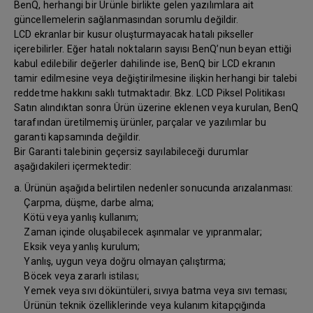
BenQ, herhangi bir Ürünle birlikte gelen yazılımlara ait
güncellemelerin sağlanmasından sorumlu değildir.
LCD ekranlar bir kusur oluşturmayacak hatalı pikseller
içerebilirler. Eğer hatalı noktaların sayısı BenQ’nun beyan ettiği
kabul edilebilir değerler dahilinde ise, BenQ bir LCD ekranın
tamir edilmesine veya değiştirilmesine ilişkin herhangi bir talebi
reddetme hakkını saklı tutmaktadır. Bkz. LCD Piksel Politikası
Satın alındıktan sonra Ürün üzerine eklenen veya kurulan, BenQ
tarafından üretilmemiş ürünler, parçalar ve yazılımlar bu
garanti kapsamında değildir.
Bir Garanti talebinin geçersiz sayılabileceği durumlar
aşağıdakileri içermektedir:
a. Ürünün aşağıda belirtilen nedenler sonucunda arızalanması:
Çarpma, düşme, darbe alma;
Kötü veya yanlış kullanım;
Zaman içinde oluşabilecek aşınmalar ve yıpranmalar;
Eksik veya yanlış kurulum;
Yanlış, uygun veya doğru olmayan çalıştırma;
Böcek veya zararlı istilası;
Yemek veya sıvı döküntüleri, sıvıya batma veya sıvı teması;
Ürünün teknik özelliklerinde veya kulanım kitapçığında