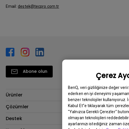
Email:
destek@tecpro.com.tr
Abone olun
Çerez Aya
BenQ, veri gizliliğinize değer veri
ederken en iyi deneyimi yaşamanı
Ürünler
benzer teknolojiler kullanıyoruz. 
Projektör
Kabul Et"e tıklayarak tüm çerezler
Çözümler
"Yalnızca Gerekli Çerezler" buton
Monitör
BenQ AQCOLOR Elçisi
Destek
olmayan teknolojileri reddedebili
ayarlarınızı istediğiniz zaman özel
Eye-Care Monitörler
İndirme & SSS