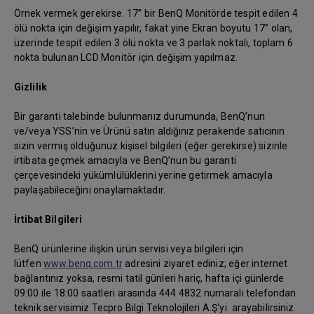
Örnek vermek gerekirse. 17” bir BenQ Monitörde tespit edilen 4
ölü nokta için değişim yapılır, fakat yine Ekran boyutu 17” olan,
üzerinde tespit edilen 3 ölü nokta ve 3 parlak noktalı, toplam 6
nokta bulunan LCD Monitör için değişim yapılmaz.
Gizlilik
Bir garanti talebinde bulunmanız durumunda, BenQ’nun
ve/veya YSS’nin ve Ürünü satın aldığınız perakende satıcının
sizin vermiş olduğunuz kişisel bilgileri (eğer gerekirse) sizinle
irtibata geçmek amacıyla ve BenQ’nun bu garanti
çerçevesindeki yükümlülüklerini yerine getirmek amacıyla
paylaşabileceğini onaylamaktadır.
İrtibat Bilgileri
BenQ ürünlerine ilişkin ürün servisi veya bilgileri için
lütfen
www.benq.com.tr
adresini ziyaret ediniz; eğer internet
bağlantınız yoksa, resmi tatil günleri hariç, hafta içi günlerde
09:00 ile 18:00 saatleri arasında 444 4832 numaralı telefondan
teknik servisimiz Tecpro Bilgi Teknolojileri A.Ş'yi arayabilirsiniz.