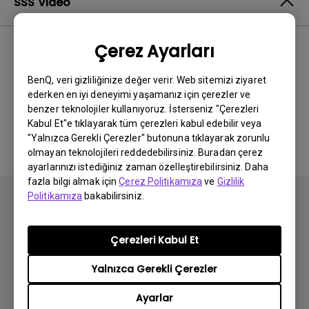
SSS Video
Çerez Ayarları
En Yeni
0 sonuçlar
BenQ, veri gizliliğinize değer verir. Web sitemizi ziyaret
ederken en iyi deneyimi yaşamanız için çerezler ve
benzer teknolojiler kullanıyoruz. İsterseniz "Çerezleri
İlgili video yok
Kabul Et"e tıklayarak tüm çerezleri kabul edebilir veya
"Yalnızca Gerekli Çerezler" butonuna tıklayarak zorunlu
olmayan teknolojileri reddedebilirsiniz. Buradan çerez
ayarlarınızı istediğiniz zaman özelleştirebilirsiniz. Daha
fazla bilgi almak için
Çerez Politikamıza
ve
Gizlilik
Politikamıza
bakabilirsiniz.
Çerezleri Kabul Et
Abone olun
Yalnızca Gerekli Çerezler
Ayarlar