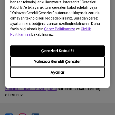
Sürücü
benzer teknolojiler kullanıyoruz. İsterseniz "Çerezleri
driver
Kabul Et"e tıklayarak tüm çerezleri kabul edebilir veya
"Yalnızca Gerekli Çerezler" butonuna tıklayarak zorunlu
olmayan teknolojileri reddedebilirsiniz. Buradan çerez
OS:
Windows7|WindowVista|WinXP
ayarlarınızı istediğiniz zaman özelleştirebilirsiniz. Daha
OS Version:
fazla bilgi almak için
Çerez Politikamıza
ve
Gizlilik
Sürüm:
0
Politikamıza
bakabilirsiniz.
Güncelleme:
2011/01/31
Dosya Boyutu:
32.87 KB
Çerezleri Kabul Et
İndir
Yalnızca Gerekli Çerezler
Ayarlar
Yukarıdaki yazılımların herhangi birini kullanarak,
Son
Kullanıcı Lisans Sözleşmesi
şartlarımızı kabul etmiş
olursunuz.