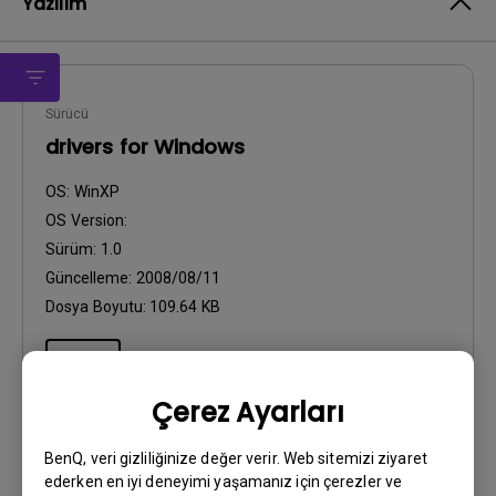
Yazılım
Sürücü
drivers for Windows
OS:
WinXP
OS Version:
Sürüm:
1.0
Güncelleme:
2008/08/11
Dosya Boyutu:
109.64 KB
İndir
Çerez Ayarları
BenQ, veri gizliliğinize değer verir. Web sitemizi ziyaret
ederken en iyi deneyimi yaşamanız için çerezler ve