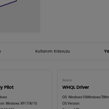
Yükseklik Ayarlı Stand ile
Düşük Giriş Gecikmesi ile
o
Kullanım Kılavuzu
Ya
Sürücü
y Pilot
WHQL Driver
dows
OS:
Windows10|Windows7|Wi
ion:
Windows XP/7/8/10
OS Version: