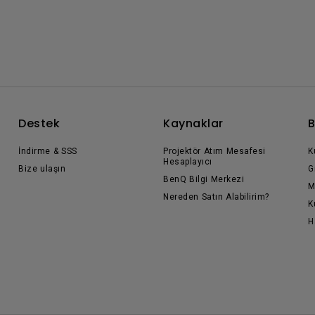
Destek
Kaynaklar
B
İndirme & SSS
Projektör Atım Mesafesi
K
Hesaplayıcı
Bize ulaşın
G
BenQ Bilgi Merkezi
M
Nereden Satın Alabilirim?
K
H