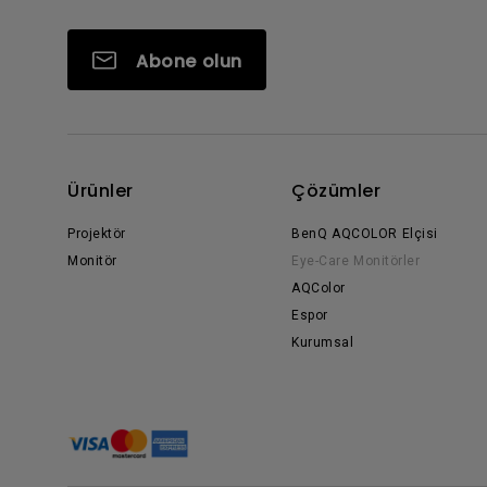
Abone olun
Ürünler
Çözümler
Projektör
BenQ AQCOLOR Elçisi
Monitör
Eye-Care Monitörler
AQColor
Espor
Kurumsal