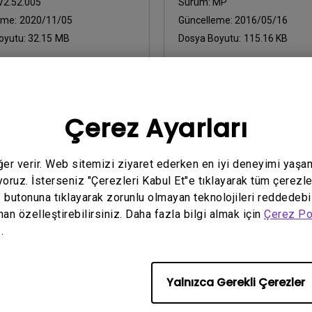
V2.52.005
Sürüm:
MP
eme:
2020/11/05
Güncelleme:
2016/05/16
oyutu:
32.15 MB
Dosya Boyutu:
115.16 KB
İndir
Çerez Ayarları
yazılımların herhangi birini kullanarak,
Son Kullanıcı Lisans Sözle
eğer verir. Web sitemizi ziyaret ederken en iyi deneyimi yaşa
yoruz. İsterseniz "Çerezleri Kabul Et"e tıklayarak tüm çerezle
" butonuna tıklayarak zorunlu olmayan teknolojileri reddedebi
man özelleştirebilirsiniz. Daha fazla bilgi almak için
Çerez Po
.
Yalnızca Gerekli Çerezler