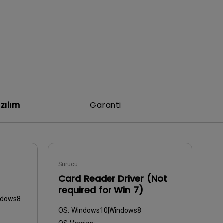
zılım
Garanti
Sürücü
Card Reader Driver (Not
required for Win 7)
ndows8
OS:
Windows10|Windows8