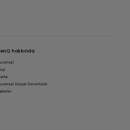
enQ hakkında
urumsal
rup
arka
urumsal Sosyal Sorumluluk
aberler