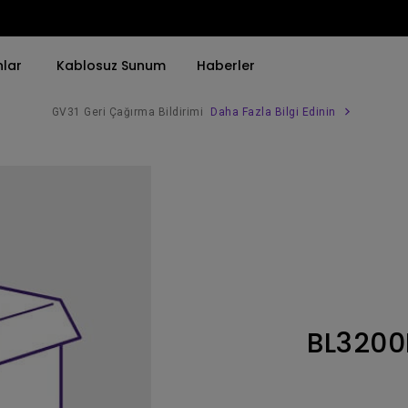
nlar
Kablosuz Sunum
Haberler
GV31 Geri Çağırma Bildirimi
Daha Fazla Bilgi Edinin
Trend Olan Kelimeye Göre
Trend Olan Kelimeye Göre
Kurumsal Projektörü 
4K(3840x2160)
4K UHD (3840×2160)
Simulasyon Projekt
HDR ile
Kısa Atım
SmartEco Projektör
21：9 Ultra geniş
2B, Dikey／Yatay Keystone
Golf Simülatörü
USB-C
LED
Toplantı Odası Pro
BL3200
Thunderbolt
Lazer
P3
Android TV ile