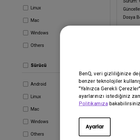
Sürüm:
Linux
Güncell
Dosya B
Mac
Windows
İndir
Others
Sürücü
Yukarıdaki 
BenQ, veri gizliliğinize d
benzer teknolojiler kullanı
Android
"Yalnızca Gerekli Çerezler
ayarlarınızı istediğiniz za
Linux
Politikamıza
bakabilirsiniz
Mac
Windows
Ayarlar
Others