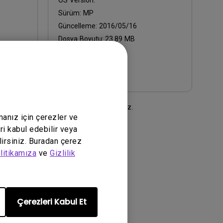
OS Version:
Sürüm:
MP
Güncelleme:
2016/05/16
Dosya Boyutu:
23.89 MB
İndir
şmesi
şartlarımızı kabul etmiş olursunuz.
manız için çerezler ve
ri kabul edebilir veya
lirsiniz. Buradan çerez
litikamıza
ve
Gizlilik
Çerezleri Kabul Et